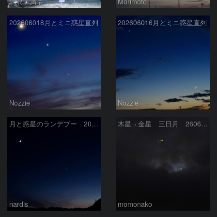
駒沢 満晴
Morimoto
202606018月とミニ惑星直列
202606016月とミニ惑星直列
Nozzie
Nozzie
月と惑星のランデブー 2026/06/19
木星 金星 三日月 260618
nardis
momonako