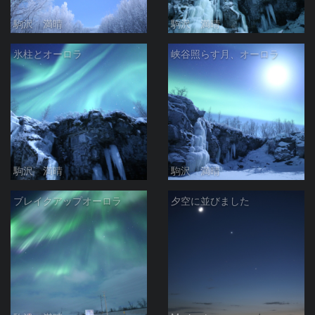
駒沢 満晴
駒沢 満晴
氷柱とオーロラ
峡谷照らす月、オーロラ
駒沢 満晴
駒沢 満晴
ブレイクアップオーロラ
夕空に並びました