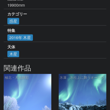
19900mm
カテゴリー
惑星
特集
2016年 木星
天体
木星
関連作品
極北・天地輝彩
氷瀑、氷柱上に舞うオーロラ