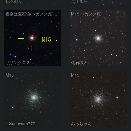
化石職人
エオルセ
夜空は宝石箱(ペガスス座 M15) Seestar50
M15 ペガスス座
サザンクロス
化石職人
M15
M15
T.Sugawara777
みっちゃん