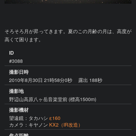
そろそろ月が昇ってきます。夏のこの月齢の月は、高度が
高くて困ります。
ID
#3088
撮影日時
2010年8月30日 21時58分0秒
露出 188秒
撮影地
野辺山高原八ヶ岳音楽堂前 (標高1500m)
撮影機材
望遠鏡：タカハシ
ε160
カメラ：キヤノン
KX2（IR改造）
焦点距離