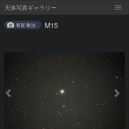
天体写真ギャラリー
Togg
navig
M15
有賀 敬治