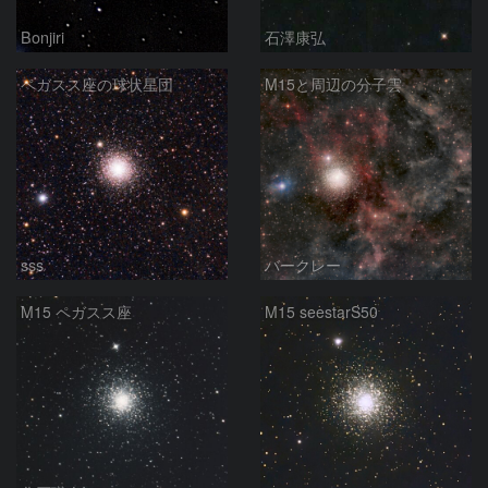
Bonjiri
石澤康弘
ペガスス座の球状星団
M15と周辺の分子雲
sss
バークレー
M15 ペガスス座
M15 seestarS50