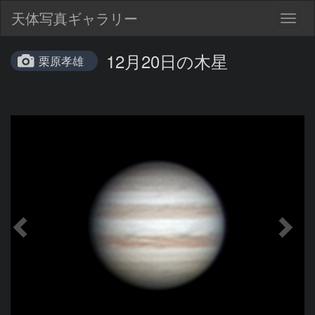
天体写真ギャラリー
Togg
navig
12月20日の木星
栗原孝雄