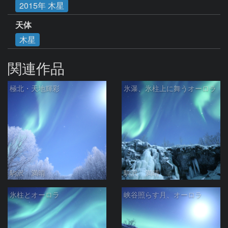
2015年 木星
天体
木星
関連作品
極北・天地輝彩
氷瀑、氷柱上に舞うオーロラ
駒沢 満晴
駒沢 満晴
氷柱とオーロラ
峡谷照らす月、オーロラ