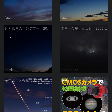
Nozzie
Nozzie
月と惑星のランデブー 2026/06/19
木星 金星 三日月 260618
nardis
momonako
PR
夕空の月と金星・木星・水星の接近 2026/6/18