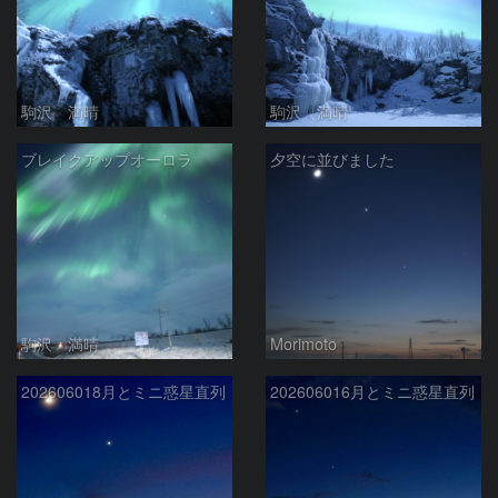
駒沢 満晴
駒沢 満晴
ブレイクアップオーロラ
夕空に並びました
駒沢 満晴
Morimoto
202606018月とミニ惑星直列
202606016月とミニ惑星直列