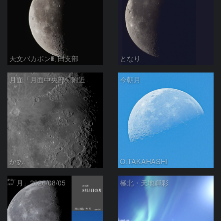
天文バカボン町田支部
となり
月面「月面中央部」附近
今朝月
かあ
O.TAKAHASHI
「月」2026/08/05
極北・天地輝彩