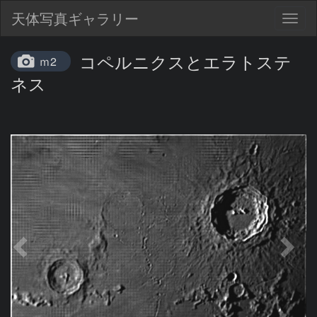
天体写真ギャラリー
Togg
navig
コペルニクスとエラトステ
ｍ2
ネス