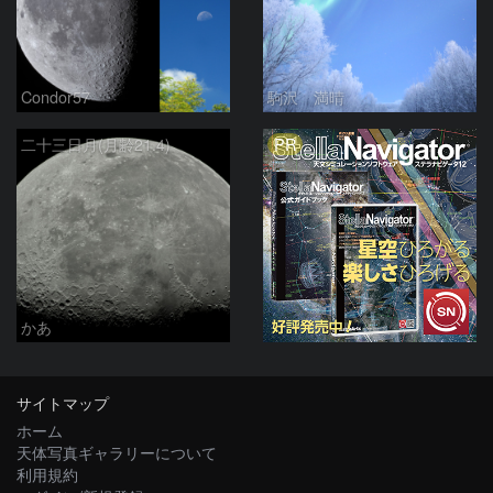
Condor57
駒沢 満晴
PR
二十三日月(月齢21.4)
かあ
サイトマップ
ホーム
天体写真ギャラリーについて
利用規約