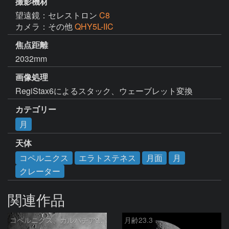
撮影機材
望遠鏡：セレストロン
C8
カメラ：その他
QHY5L-IIC
焦点距離
2032mm
画像処理
RegiStax6によるスタック、ウェーブレット変換
カテゴリー
月
天体
コペルニクス
エラトステネス
月面
月
クレーター
関連作品
コペルニクス、カルパチア山脈付近
月齢23.3