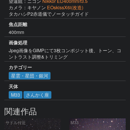
望遠鏡：ニコン
Nikkor ED400mm/f3.5
カメラ：キヤノン
EOskissX6i(改造)
タカハシP2赤道儀でノータッチガイド
焦点距離
400mm
画像処理
Jpeg画像をGIMPにて3枚コンポジット後、トーン、コ
ントラスト調整&トリミング
カテゴリー
星雲・星団・銀河
天体
M33
さんかく座
関連作品
サドル付近
M33