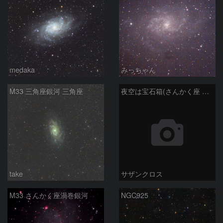
medaka
みっちゃん
M33 三角座銀河 三角座
夜空は宝石箱(さんかく座 M33) Seestar50
take
サザンクロス
M33 さんかく座渦巻銀河
NGC925