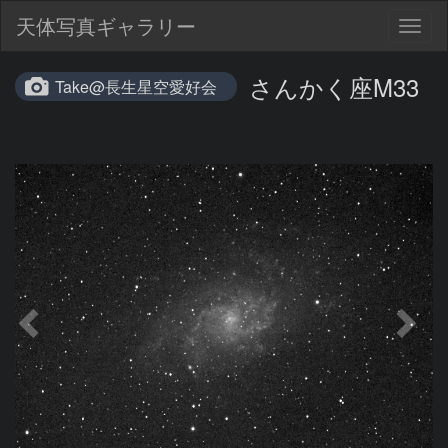
天体写真ギャラリー
Togg
navig
さんかく座M33
Take@長生星空愛好会