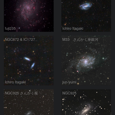
fuji235
Ichiro Itagaki
NGC672 & IC1727
M33 さんかく座銀河
Ichiro Itagaki
jun-yumi
NGC925 さんかく座
NGC925