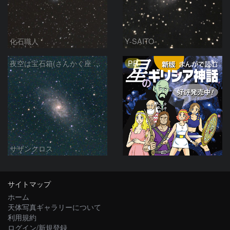
化石職人
Y-SAITO
PR
夜空は宝石箱(さんかく座 M33) Seestar50
サザンクロス
サイトマップ
ホーム
天体写真ギャラリーについて
利用規約
ログイン/新規登録