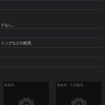
イドなし。
トリミングなどの処理。
宵待月
宵待月 十日夜月