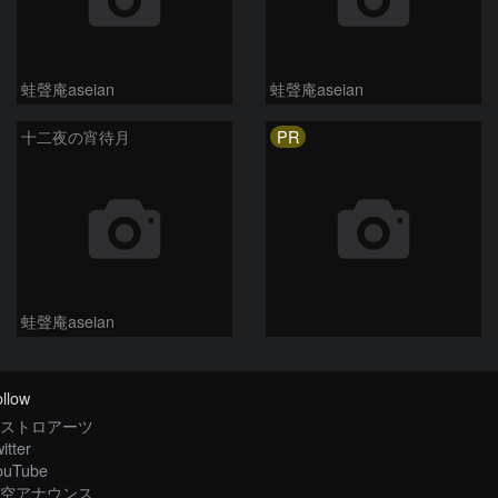
蛙聲庵aseian
蛙聲庵aseian
PR
十二夜の宵待月
蛙聲庵aseian
llow
ストロアーツ
itter
ouTube
空アナウンス