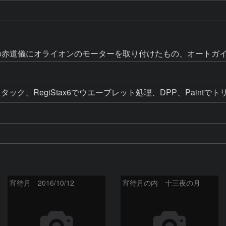
Cの赤道儀にオライオンのモーターを取り付けたもの、オートガ
ック、RegiStax6でウエーブレット処理、DPP、Paintで
宵待月 2016/10/12
宵待月の内 十三夜の月