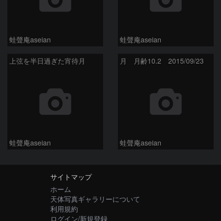
蛙聲庵aseian
蛙聲庵aseian
上弦を半日過ぎた宵待月
月 月齢10.2 2015/09/23
蛙聲庵aseian
蛙聲庵aseian
サイトマップ
ホーム
天体写真ギャラリーについて
利用規約
ログイン/新規登録