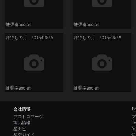
蛙聲庵aseian
蛙聲庵aseian
宵待ちの月 2015/06/25
宵待ちの月 2015/05/26
蛙聲庵aseian
蛙聲庵aseian
会社情報
Fo
アストロアーツ
ア
製品情報
Tw
星ナビ
Y
星空ガイド
星