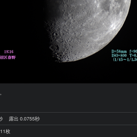
。
0秒
露出 0.0755秒
 11枚