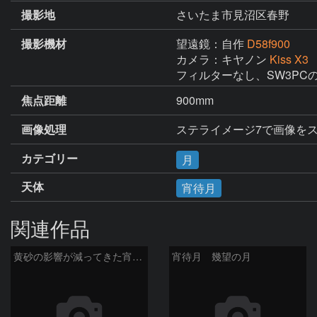
撮影地
さいたま市見沼区春野
撮影機材
望遠鏡：自作
D58f900
カメラ：キヤノン
Kiss X3
フィルターなし、SW3P
焦点距離
900mm
画像処理
ステライメージ7で画像をスタ
カテゴリー
月
天体
宵待月
関連作品
黄砂の影響が減ってきた宵待月
宵待月 幾望の月