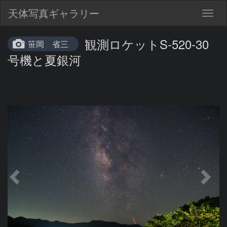
天体写真ギャラリー
Togg
navig
観測ロケットS-520-30
笹岡 省三
号機と夏銀河