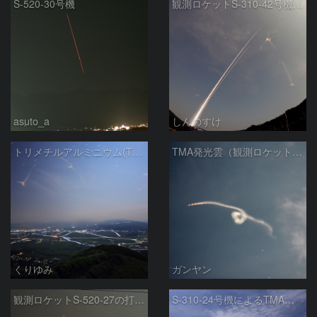
S-520-30号機
観測ロケットS-310-42号機とS-520-27号機とTMA発光
asuto_a
しんのすけ
トリメチルアルミニウム(TMA)発光雲（S-310-42号機）
TMA発光雲（観測ロケットS-310-42で放出）
くりゆみ
ガンヤン
観測ロケットS-520-27の打上げ
S-310-24号機によるTMA放出