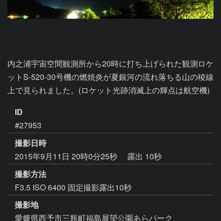
内之浦宇宙空間観測所から20時に打ち上げられた観測ロケ
ットS-520-30号機の燃焼炎が夏銀河の流れ落ちる山の稜線
上で見られました。(ロケット光跡消滅上の輝点は航空機)
ID
#27953
撮影日時
2015年9月11日 20時0分25秒
露出 10秒
撮影方法
F3.5 ISO 6400 固定撮影露出10秒
撮影地
愛媛県西予市三瓶町福島展望公園あらパーク