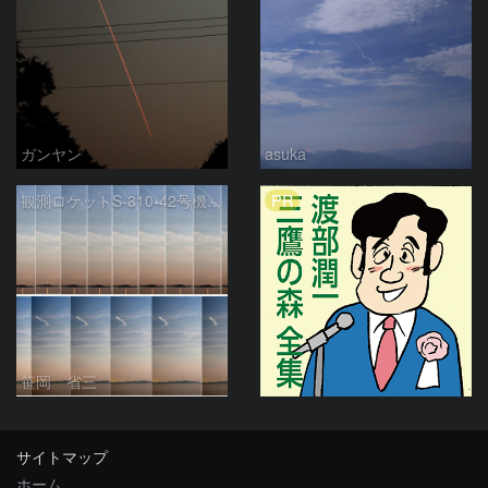
ガンヤン
asuka
PR
観測ロケットS-310-42号機のTMA発光雲
笹岡 省三
サイトマップ
ホーム