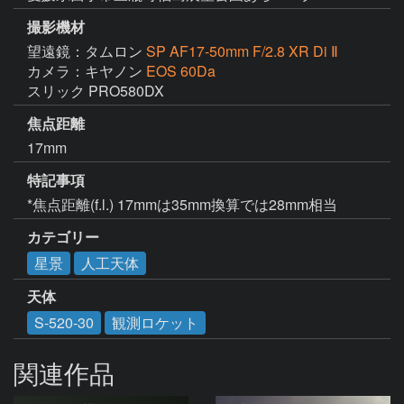
撮影機材
望遠鏡：タムロン
SP AF17-50mm F/2.8 XR Di Ⅱ
カメラ：キヤノン
EOS 60Da
スリック PRO580DX
焦点距離
17mm
特記事項
*焦点距離(f.l.) 17mmは35mm換算では28mm相当
カテゴリー
星景
人工天体
天体
S-520-30
観測ロケット
関連作品