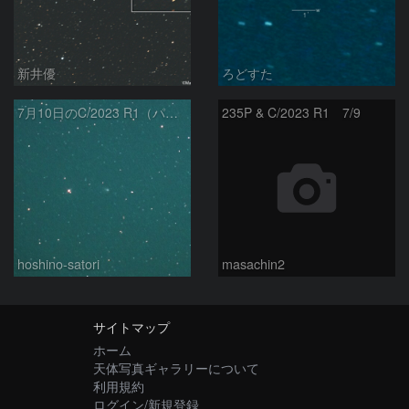
新井優
ろどすた
7月10日のC/2023 R1（パンスターズ彗星）
235P & C/2023 R1 7/9
hoshino-satori
masachin2
サイトマップ
ホーム
天体写真ギャラリーについて
利用規約
ログイン/新規登録