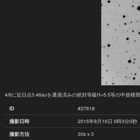
4/6に近日点3.46auを通過済みの絶対等級H=5.5等の
ID
#27818
撮影日時
2015年8月16日 0時3分0秒
撮影方法
30s x 3