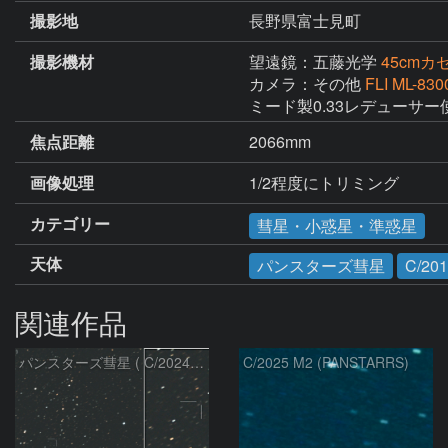
撮影地
長野県富士見町
撮影機材
望遠鏡：五藤光学
45cmカ
カメラ：その他
FLI ML-830
ミード製0.33レデューサー
焦点距離
2066mm
画像処理
1/2程度にトリミング
カテゴリー
彗星・小惑星・準惑星
天体
パンスターズ彗星
C/20
関連作品
パンスターズ彗星 ( C/2024R4 )：2026/07/27
C/2025 M2 (PANSTARRS)