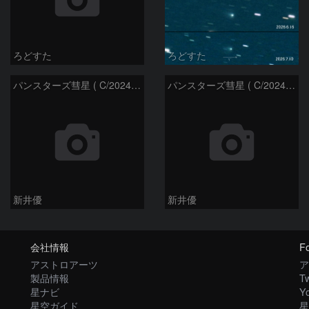
ろどすた
ろどすた
パンスターズ彗星 ( C/2024R4 )：2026/06/28
パンスターズ彗星 ( C/2024G4 )の予報位置：2026/06/23
新井優
新井優
会社情報
Fo
アストロアーツ
ア
製品情報
Tw
星ナビ
Y
星空ガイド
星