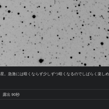
中規模彗星。急激には暗くならず少しずつ暗くなるのでしばらく楽し
露出 90秒