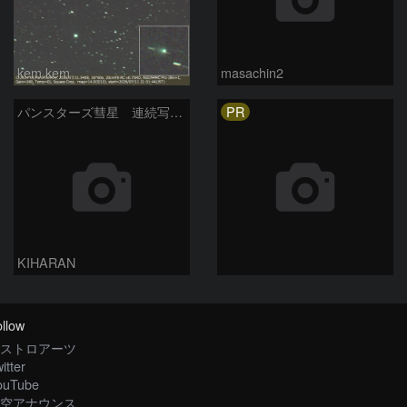
kem.kem
masachin2
PR
パンスターズ彗星 連続写真 再処理
KIHARAN
llow
ストロアーツ
itter
ouTube
空アナウンス