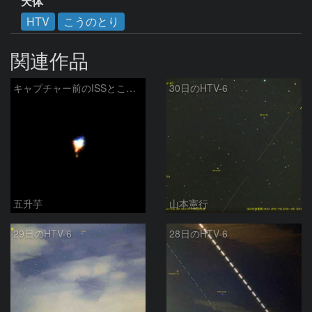
天体
HTV
こうのとり
関連作品
キャプチャー前のISSとこうのとり8号機
30日のHTV-6
五升芋
山本憲行
29日のHTV-6
28日のHTV-6