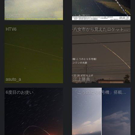
山本憲行
山本憲行
HTV6
八女市から見えたロケット光跡
asuto_a
江上勝典
6度目のお使い
「こうのとり6号機」搭載のH-IIBロケット6号機