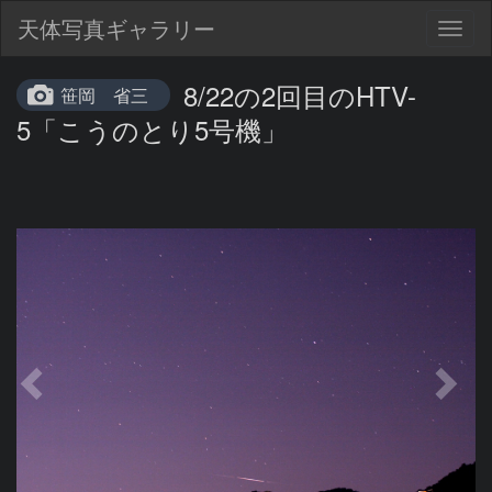
天体写真ギャラリー
Togg
navig
8/22の2回目のHTV-
笹岡 省三
5「こうのとり5号機」