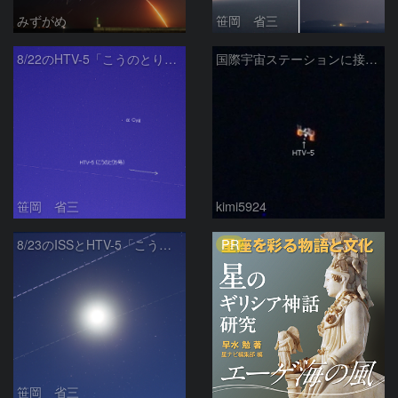
みずがめ
笹岡 省三
8/22のHTV-5「こうのとり5号機」
国際宇宙ステーションに接近するこうのとり5号機
笹岡 省三
kimi5924
PR
8/23のISSとHTV-5「こうのとり5号機」
笹岡 省三