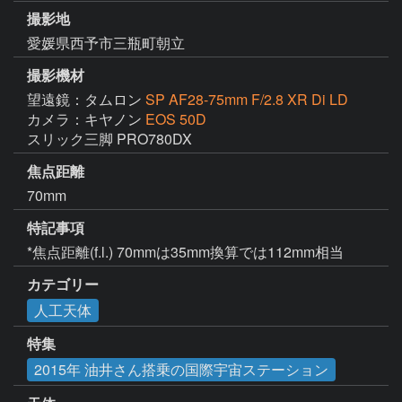
撮影地
愛媛県西予市三瓶町朝立
撮影機材
望遠鏡：タムロン
SP AF28-75mm F/2.8 XR Di LD
カメラ：キヤノン
EOS 50D
スリック三脚 PRO780DX
焦点距離
70mm
特記事項
*焦点距離(f.l.) 70mmは35mm換算では112mm相当
カテゴリー
人工天体
特集
2015年 油井さん搭乗の国際宇宙ステーション