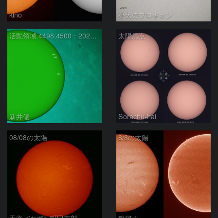
kino
小犬のプロキオン
活動領域 4498,4500：2026/08/08
太陽黒点
新井優
Sorachu-hai
08/08の太陽
8/8の太陽
天文バカボン町田支部
銀河☆