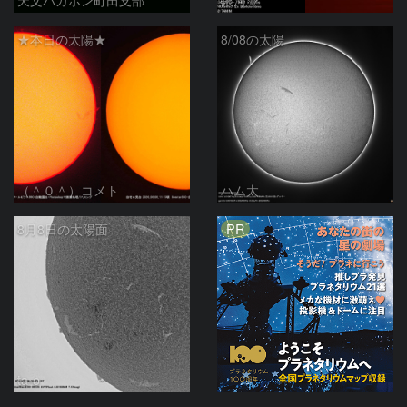
★本日の太陽★
8/08の太陽
（＾０＾）コメト
ハム太
PR
8月8日の太陽面
ta-o