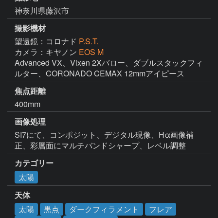
神奈川県藤沢市
撮影機材
望遠鏡：コロナド
P.S.T.
カメラ：キヤノン
EOS M
Advanced VX、Vixen 2Xバロー、ダブルスタックフィ
ルター、CORONADO CEMAX 12mmアイピース
焦点距離
400mm
画像処理
SI7にて、コンポジット、デジタル現像、Hα画像補
正、彩層面にマルチバンドシャープ、レベル調整
カテゴリー
太陽
天体
太陽
黒点
ダークフィラメント
フレア