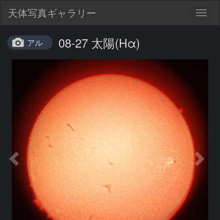
天体写真ギャラリー
Togg
navig
08-27 太陽(Hα)
アル