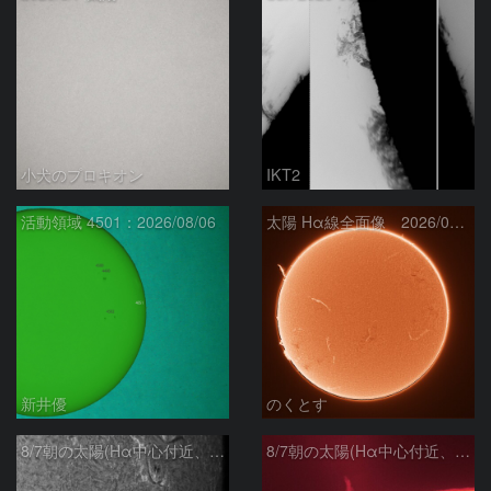
小犬のプロキオン
IKT2
活動領域 4501：2026/08/06
太陽 Hα線全面像 2026/08/07
新井優
のくとす
8/7朝の太陽(Hα中心付近、4498、4502付近)
8/7朝の太陽(Hα中心付近、プロミネンス)