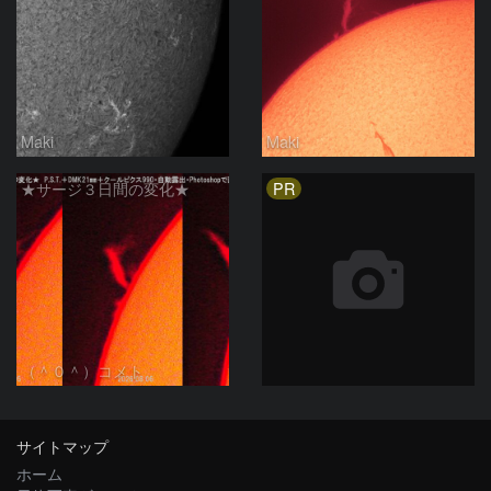
Maki
Maki
PR
★サージ３日間の変化★
（＾０＾）コメト
サイトマップ
ホーム