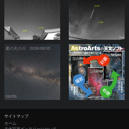
alphavir
alphavir
PR
夏の天の川 2026/08/05
nardis
サイトマップ
ホーム
天体写真ギャラリーについて