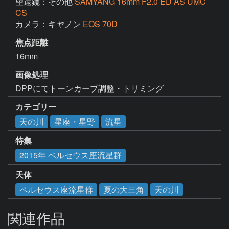
望遠鏡：その他
SAMYANG 16mm F2.0 ED AS UMC
CS
カメラ：キヤノン
EOS 70D
焦点距離
16mm
画像処理
DPPにてトーンカーブ調整・トリミング
カテゴリー
天の川
星座・星野
流星
特集
2015年 ペルセウス座流星群
天体
ペルセウス座流星群
夏の大三角
天の川
関連作品