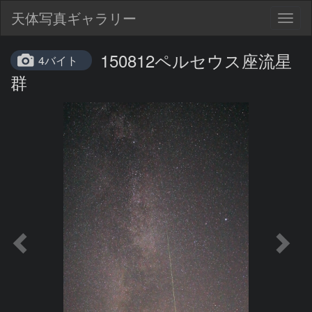
天体写真ギャラリー
Togg
navig
150812ペルセウス座流星
4バイト
群