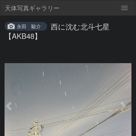
天体写真ギャラリー
Togg
navig
西に沈む北斗七星
永田 駿介
【AKB48】