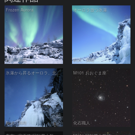
Frozen Aurora
オーロラ放つ氷瀑
駒沢 満晴
駒沢 満晴
氷瀑から昇るオーロラ、北斗七星
M101 おおぐま座
駒沢 満晴
化石職人