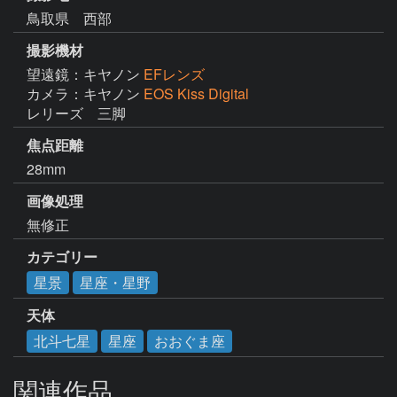
鳥取県 西部
撮影機材
望遠鏡：キヤノン
EFレンズ
カメラ：キヤノン
EOS Kiss Digital
レリーズ　三脚
焦点距離
28mm
画像処理
無修正
カテゴリー
星景
星座・星野
天体
北斗七星
星座
おおぐま座
関連作品