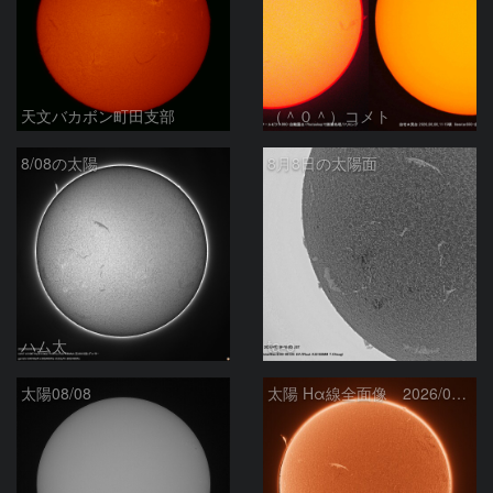
天文バカボン町田支部
（＾０＾）コメト
8/08の太陽
8月8日の太陽面
ハム太
ta-o
太陽08/08
太陽 Hα線全面像 2026/08/08