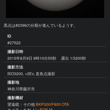
黒点は#2396の分裂が進んでいるようす。
ID
#27522
撮影日時
2015年8月9日 8時10分55秒
露出 1/3200秒
撮影方法
ISO3200, +2Ev, 直焦点撮影
撮影地
神奈川県藤沢市
撮影機材
望遠鏡：その他
BKP200/F800 OTA
カメラ：キヤノン
EOS M