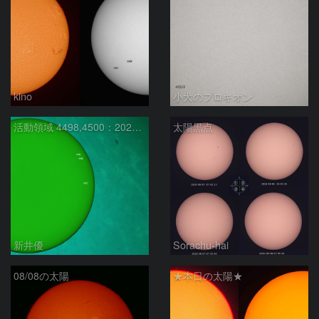
kino
小犬のプロキオン
活動領域 4498,4500：2026/08/08
太陽黒点
新井優
Sorachu-hai
08/08の太陽
★本日の太陽★