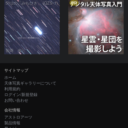
PR
5/12の「みちびき」 (QZSｰ1)
笹岡 省三
サイトマップ
ホーム
天体写真ギャラリーについて
利用規約
ログイン/新規登録
お問い合わせ
会社情報
アストロアーツ
製品情報