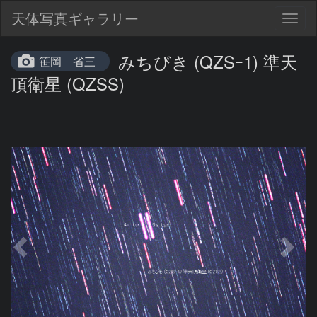
天体写真ギャラリー
Togg
navig
みちびき (QZSｰ1) 準天
笹岡 省三
頂衛星 (QZSS)