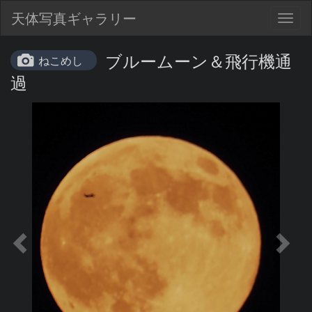
天体写真ギャラリー
Togg
navig
ブルームーン＆飛行機通
ねこめし
過