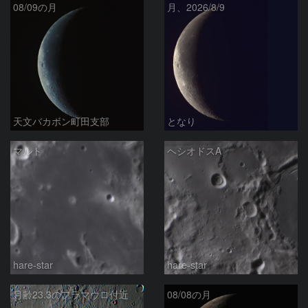
08/09の月
月、2026/8/9
天文バカボン町田支部
となり
マルト
ヘシオドスA
hare-star
hare-star
月齢23.3のフラマウロ付近
08/08の月