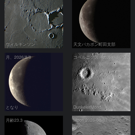
ウィルキンソン
天文バカボン町田支部
月、2026/8/8
コペルニクス、カルパチア山脈付近
となり
DunkelerMond
月齢23.3
Moon 2026-08-07