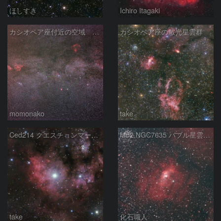
ほしすき
Ichiro Itagaki
カシオペア座付近の空域 260720
カシオペア座の散光星雲群
momonako
take
Ced214 クエスチョンマーク星雲の“心臓部”
M52 NGC7635 バブル星雲 Sh2-159 カシオペア座
take
化石職人