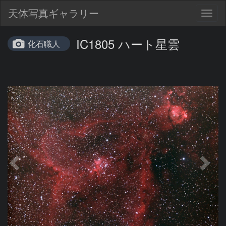
天体写真ギャラリー
Togg
navig
IC1805 ハート星雲
化石職人