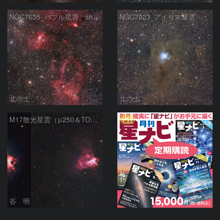
NGC7635_バブル星雲、sh2-157_くわがた星雲
NGC7023_アイリス星雲
北の士
北の士
PR
M17散光星雲（μ250＆TOA130）
谷 明