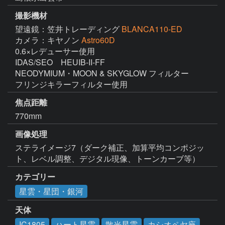
撮影機材
望遠鏡：笠井トレーディング
BLANCA110-ED
カメラ：キヤノン
Astro60D
0.6×レデューサー使用

IDAS/SEO　HEUIB-II-FF

NEODYMIUM・MOON & SKYGLOW フィルター

フリンジキラーフィルター使用
焦点距離
770mm
画像処理
ステライメージ7（ダーク補正、加算平均コンポジッ
ト、レベル調整、デジタル現像、トーンカーブ等）
カテゴリー
星雲・星団・銀河
天体
IC1805
ハート星雲
散光星雲
カシオペヤ座