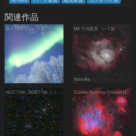
関連作品
霧氷狭間のブレイクアップ
M8 干潟星雲 いて座
駒沢 満晴
hltanaka
NGC7788 , NGC7790 ミニ二重星団
IC2944 Running Chicken Nebula