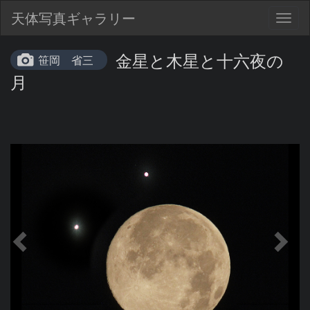
天体写真ギャラリー
Togg
navig
金星と木星と十六夜の
笹岡 省三
月