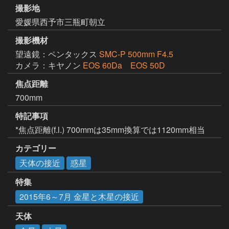
撮影地
愛媛県西予市三瓶町朝立
撮影機材
望遠鏡：ペンタックス
SMC-P 500mm F4.5
カメラ：キヤノン
EOS 60Da EOS 50D
焦点距離
700mm
特記事項
*焦点距離(f.l.) 700mmは35mm換算では1120mm相当
カテゴリー
天体の接近
惑星
特集
2015年6～7月 金星と木星の接近
天体