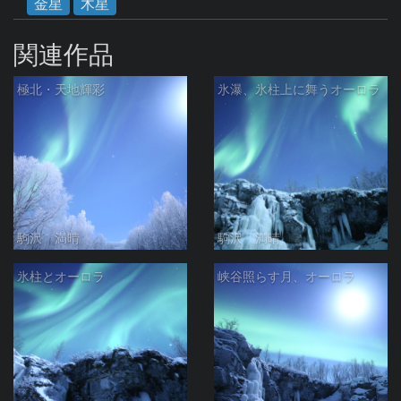
金星
木星
関連作品
極北・天地輝彩
氷瀑、氷柱上に舞うオーロラ
駒沢 満晴
駒沢 満晴
氷柱とオーロラ
峡谷照らす月、オーロラ