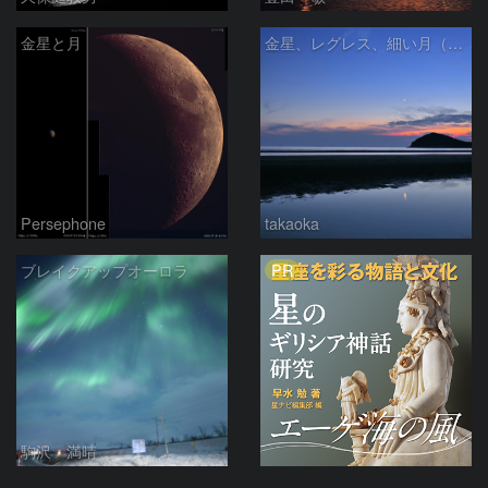
金星と月
金星、レグレス、細い月（７月１６日）
Persephone
takaoka
PR
ブレイクアップオーロラ
駒沢 満晴