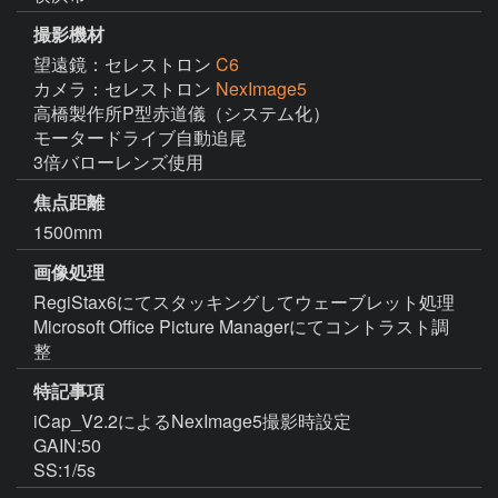
撮影機材
望遠鏡：セレストロン
C6
カメラ：セレストロン
NexImage5
高橋製作所P型赤道儀（システム化）

モータードライブ自動追尾

3倍バローレンズ使用
焦点距離
1500mm
画像処理
RegiStax6にてスタッキングしてウェーブレット処理

Microsoft Office Picture Managerにてコントラスト調
整
特記事項
iCap_V2.2によるNexImage5撮影時設定

GAIN:50

SS:1/5s