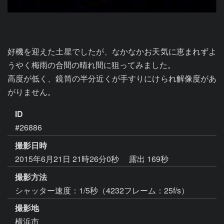
好機を迎えた土星でしたが、なかなかお天気に恵まれずよ
うやく梅雨の合間の晴れ間に狙ってみました。

高度が低く、鏡筒の半分近くが手すりにけられ解像度があ
がりません。
ID
#26886
撮影日時
2015年6月21日 21時26分0秒
露出 169秒
撮影方法
シャッター速度：1/5秒（4232フレーム：25f/s）
撮影地
横浜市