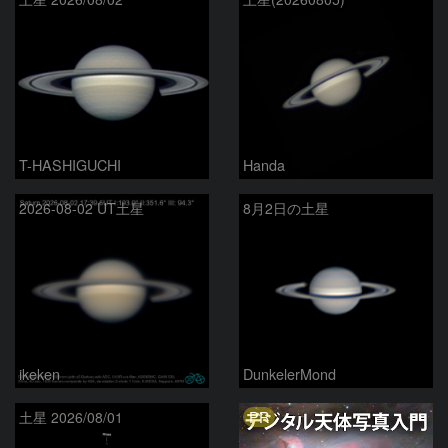
T-HASHIGUCHI
Handa
2026-08-02 UT土星
8月2日の土星
ikeken
DunkelerMond
PR
土星 2026/08/01