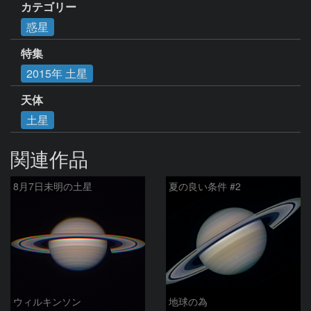
カテゴリー
惑星
特集
2015年 土星
天体
土星
関連作品
8月7日未明の土星
夏の良い条件 #2
ウィルキンソン
地球の為