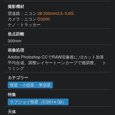
撮影機材
望遠鏡：ニコン
28-300mm3.5−5.6G
カメラ：ニコン
D3200
ナノ・トラッカー
焦点距離
300mm
画像処理
Adobe Photoshop CCでRAW現像後に,12カット加算
平均合成。調整レイヤートーンカーブで微調整。　ト
リミング
カテゴリー
彗星・小惑星・準惑星
特集
ラブジョイ彗星（C/2014 Q2）
天体