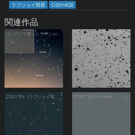
ラブジョイ彗星
C/2014Q2
関連作品
コンデジで撮ったラブジョイ彗星（3）
C/2014 Q2/Lovejoy ?
ＫＦ
モンドシャルナ
C/2017E4（ラブジョイ彗星）
C/2017 E4 (Lovejoy)