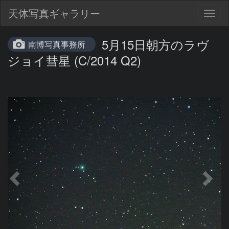
天体写真ギャラリー
Togg
navig
5月15日朝方のラヴ
南博写真事務所
ジョイ彗星 (C/2014 Q2)