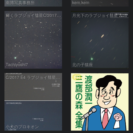
南博写真事務所
kem.kem
輝くラブジョイ彗星C/2017E4
月光下のラブジョイ彗星 2017E4 Lovejoy
Tachiyoshi7
北の子猫座
PR
C/2017 E4 ラブジョイ彗星の動き
小犬のプロキオン