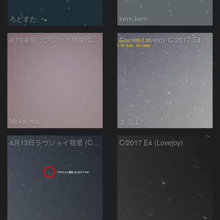
ろどすた
kem.kem
4/19未明ラブジョイ彗星(C/2017E4)とM31
Comet Lovejoy C/2017 E4
Mr.ka-ma-
まるよ
4月13日ラヴジョイ彗星 (C/2017 E4)
C/2017 E4 (Lovejoy)