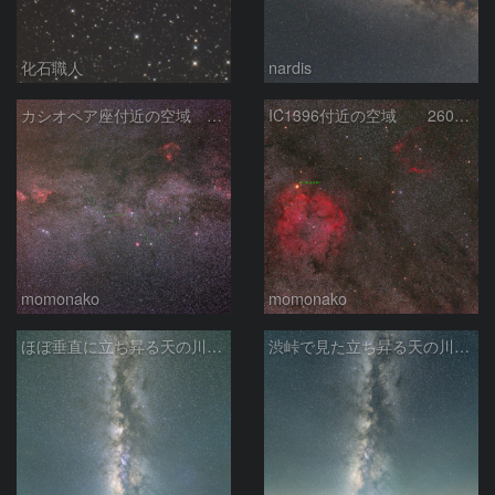
化石職人
nardis
カシオペア座付近の空域 260720
IC1396付近の空域 260720
momonako
momonako
ほぼ垂直に立ち昇る天の川銀河
渋峠で見た立ち昇る天の川銀河