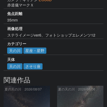
赤道儀マークＸ
焦点距離
35mm
画像処理
ステライメージver6、フォトショップエレメンツ12
カテゴリー
天の川
星座・星野
天体
天の川
さそり座
関連作品
夏の天の川 2026/08/07
夏の天の川 2026/08/06