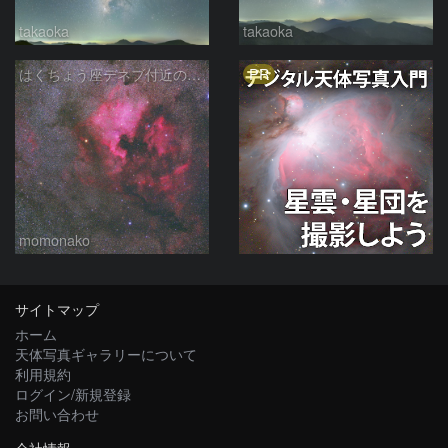
takaoka
takaoka
PR
はくちょう座デネブ付近の空域 260720
momonako
サイトマップ
ホーム
天体写真ギャラリーについて
利用規約
ログイン/新規登録
お問い合わせ
会社情報