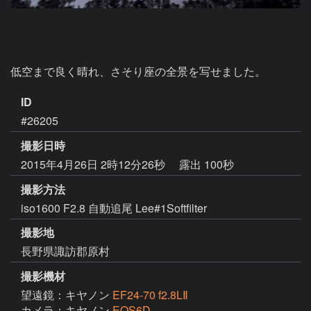
低空まで良く晴れ、さそり座の全景を写せました。
ID
#26205
撮影日時
2015年4月26日 2時12分26秒
露出 100秒
撮影方法
iso1600 F2.8 自動追尾 Lee#1Softfilter
撮影地
長野県諏訪郡原村
撮影機材
望遠鏡：キヤノン
EF24-70 f2.8LⅡ
カメラ：キヤノン
EOS6D