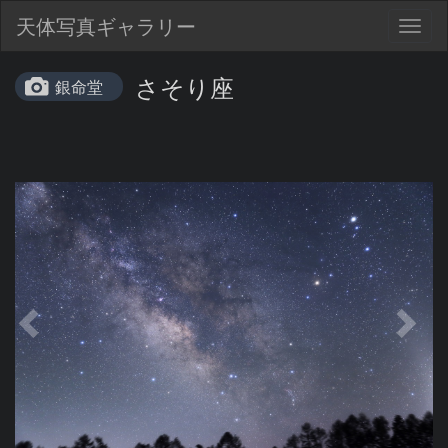
天体写真ギャラリー
Togg
navig
さそり座
銀命堂