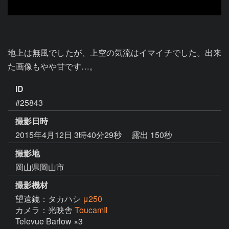
地上は無風でしたが、上空の気流はイマイチでした。出来
た画像もやや甘です…。
ID
#25843
撮影日時
2015年4月12日 3時40分29秒
露出 150秒
撮影地
岡山県岡山市
撮影機材
望遠鏡：タカハシ
μ250
カメラ：光映舎
ToucamⅡ
Televue Barlow ×3
