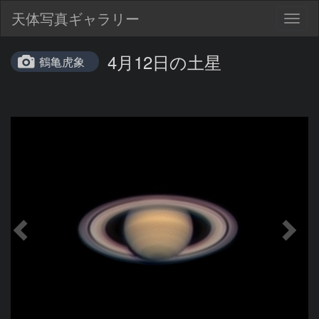
天体写真ギャラリー
Togg
navig
4月12日の土星
鶴亀虎象