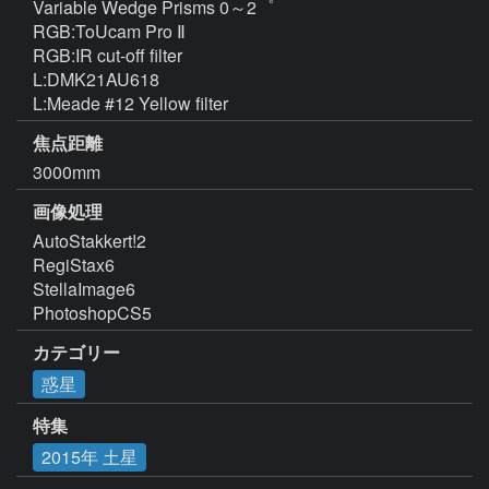
Variable Wedge Prisms 0～2゜

RGB:ToUcam Pro Ⅱ

RGB:IR cut-off filter

L:DMK21AU618

L:Meade #12 Yellow filter
焦点距離
3000mm
画像処理
AutoStakkert!2

RegiStax6

StellaImage6

PhotoshopCS5
カテゴリー
惑星
特集
2015年 土星