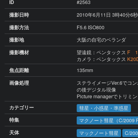
ID
#2563
撮影日時
2010年6月11日 3時40分6
撮影方法
F5.6 ISO800
撮影地
大阪の自宅のベランダ
撮影機材
望遠鏡：ペンタックス
F 1
カメラ：ペンタックス
K20
焦点距離
135mm
画像処理
ステライメージVer.6でコ
の後デジタル現像

Picture managerでトリミ
カテゴリー
彗星・小惑星・準惑星
特集
マクノート彗星（C/2009 
天体
マックノート彗星
C/20