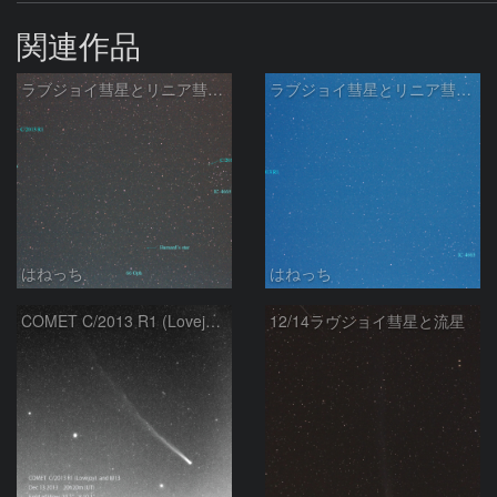
関連作品
ラブジョイ彗星とリニア彗星とバーナード星
ラブジョイ彗星とリニア彗星Jan24
はねっち
はねっち
COMET C/2013 R1 (Lovejoy) and M13
12/14ラヴジョイ彗星と流星