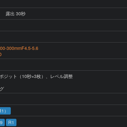
秒
露出 30秒
00-300mmF4.5-5.6
D
ンポジット（10秒×3枚）、レベル調整

ング
R1）
09
R1