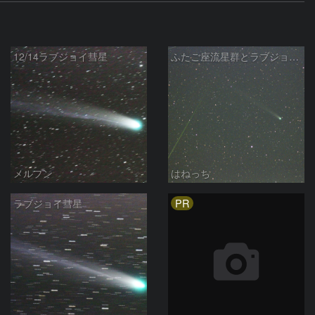
12/14ラブジョイ彗星
ふたご座流星群とラブジョイ彗星とM13
メルプン
はねっち
PR
ラブジョイ彗星