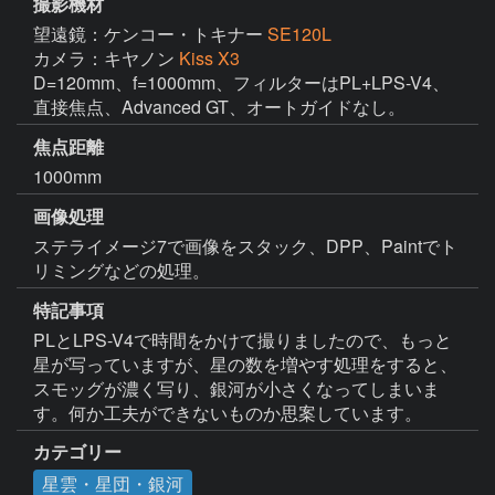
撮影機材
望遠鏡：ケンコー・トキナー
SE120L
カメラ：キヤノン
Kiss X3
D=120mm、f=1000mm、フィルターはPL+LPS-V4、
直接焦点、Advanced GT、オートガイドなし。
焦点距離
1000mm
画像処理
ステライメージ7で画像をスタック、DPP、Paintでト
リミングなどの処理。
特記事項
PLとLPS-V4で時間をかけて撮りましたので、もっと
星が写っていますが、星の数を増やす処理をすると、
スモッグが濃く写り、銀河が小さくなってしまいま
す。何か工夫ができないものか思案しています。
カテゴリー
星雲・星団・銀河