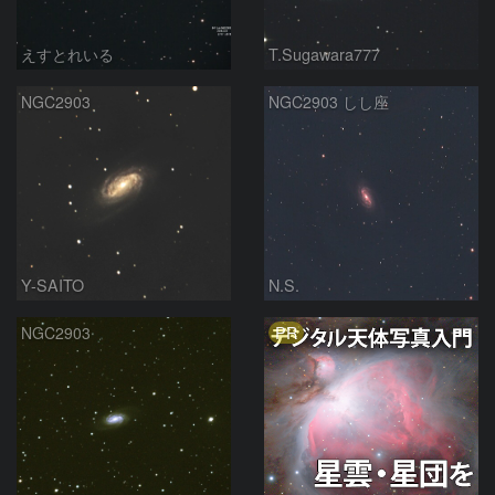
えすとれいる
T.Sugawara777
NGC2903
NGC2903 しし座
Y-SAITO
N.S.
PR
NGC2903