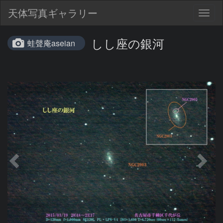
天体写真ギャラリー
Togg
navig
しし座の銀河
蛙聲庵aseian