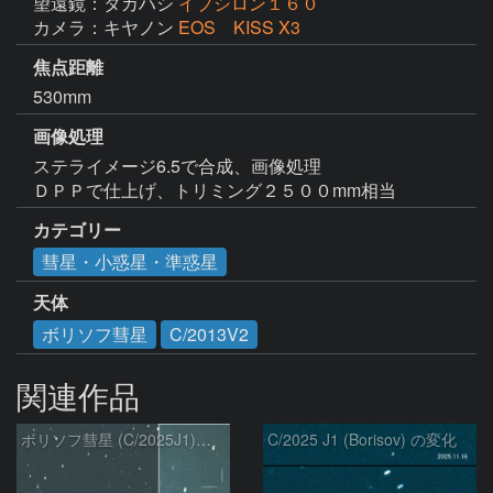
望遠鏡：タカハシ
イプシロン１６０
カメラ：キヤノン
EOS KISS X3
焦点距離
530mm
画像処理
ステライメージ6.5で合成、画像処理

カテゴリー
彗星・小惑星・準惑星
天体
ボリソフ彗星
C/2013V2
関連作品
ボリソフ彗星 (C/2025J1)：2026/03/17
C/2025 J1 (Borisov) の変化