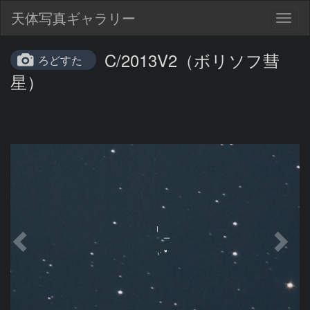
天体写真ギャラリー
Togg
navig
C/2013V2（ボリソフ彗
ろどすた
星）