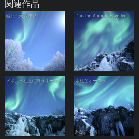
関連作品
極北・天地輝彩
Dancing Aurora above Ice Fall
駒沢 満晴
駒沢 満晴
氷瀑、氷柱上に舞うオーロラ
氷柱とオーロラ
駒沢 満晴
駒沢 満晴