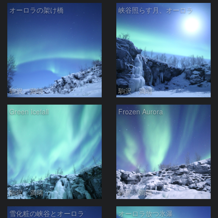
オーロラの架け橋
峡谷照らす月、オーロラ
駒沢 満晴
駒沢 満晴
Green Icefall
Frozen Aurora
駒沢 満晴
駒沢 満晴
雪化粧の峡谷とオーロラ
オーロラ放つ氷瀑