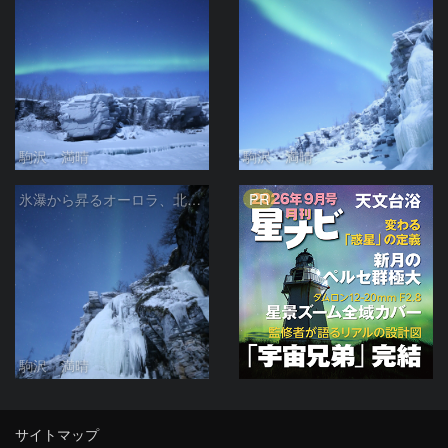
駒沢 満晴
駒沢 満晴
PR
氷瀑から昇るオーロラ、北斗七星
駒沢 満晴
サイトマップ