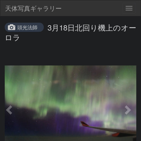
天体写真ギャラリー
Togg
navig
3月18日北回り機上のオー
頭光法師
ロラ