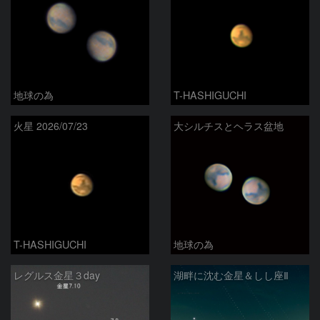
地球の為
T-HASHIGUCHI
火星 2026/07/23
大シルチスとヘラス盆地
T-HASHIGUCHI
地球の為
レグルス金星３day
湖畔に沈む金星＆しし座Ⅱ