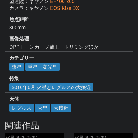
望遠鏡：キヤノン
EF100-300
カメラ：キヤノン
EOS Kiss DX
焦点距離
300mm
画像処理
DPPトーンカーブ補正・トリミングほか
カテゴリー
惑星
重星・変光星
特集
2010年6月 火星とレグルスの大接近
天体
レグルス
火星
大接近
関連作品
火星 2026/08/04
火星 2026/08/01