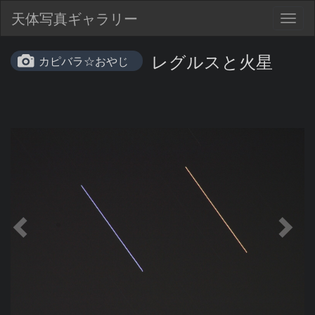
天体写真ギャラリー
Togg
navig
レグルスと火星
カピバラ☆おやじ