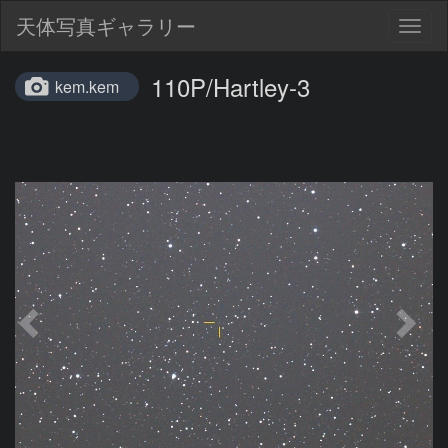
天体写真ギャラリー
Togg
navig
110P/Hartley-3
kem.kem