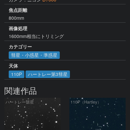
焦点距離
800mm
画像処理
1600mm相当にトリミング
カテゴリー
彗星・小惑星・準惑星
天体
110P
ハートレー第3彗星
関連作品
ハートレー彗星
110P（Hartley）