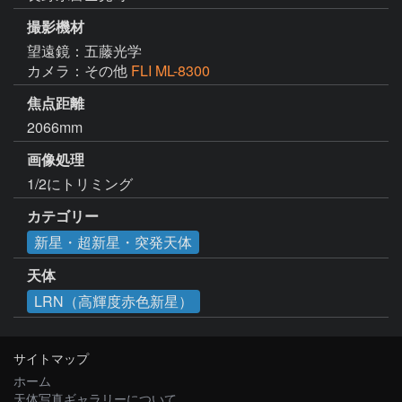
撮影機材
望遠鏡：五藤光学
カメラ：その他
FLI ML-8300
焦点距離
2066mm
画像処理
1/2にトリミング
カテゴリー
新星・超新星・突発天体
天体
LRN（高輝度赤色新星）
サイトマップ
ホーム
天体写真ギャラリーについて