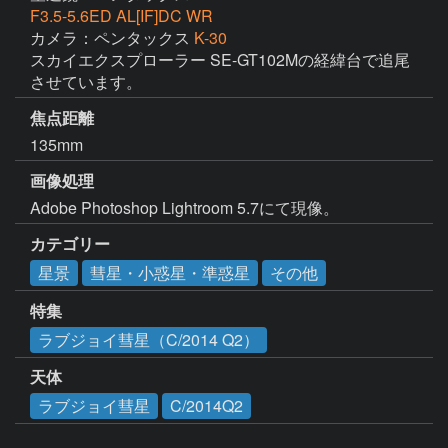
F3.5-5.6ED AL[IF]DC WR
カメラ：ペンタックス
K-30
スカイエクスプローラー SE-GT102Mの経緯台で追尾
させています。
焦点距離
135mm
画像処理
Adobe Photoshop Lightroom 5.7にて現像。
カテゴリー
星景
彗星・小惑星・準惑星
その他
特集
ラブジョイ彗星（C/2014 Q2）
天体
ラブジョイ彗星
C/2014Q2