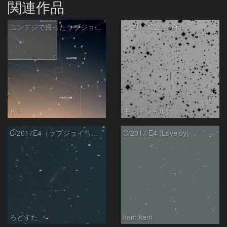
関連作品
コンデジで撮ったラブジョイ彗星（3）
C/2014 Q2/Lovejoy ?
ＫＦ
モンドシャルナ
C/2017E4（ラブジョイ彗星）
C/2017 E4 (Lovejoy)
ろどすた
kem.kem