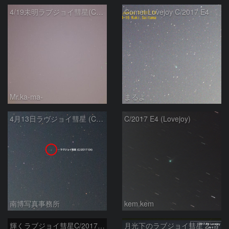
4/19未明ラブジョイ彗星(C/2017E4)とM31
Comet Lovejoy C/2017 E4
Mr.ka-ma-
まるよ
4月13日ラヴジョイ彗星 (C/2017 E4)
C/2017 E4 (Lovejoy)
南博写真事務所
kem.kem
輝くラブジョイ彗星C/2017E4
月光下のラブジョイ彗星 2017E4 Lovejoy