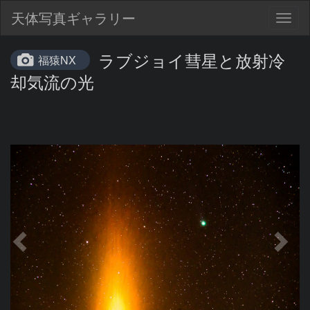
天体写真ギャラリー
Togg
navig
ラブジョイ彗星と放射冷
福猿NX
却気流の光