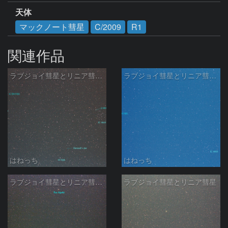
天体
マックノート彗星
C/2009
R1
関連作品
ラブジョイ彗星とリニア彗星とバーナード星
ラブジョイ彗星とリニア彗星Jan24
はねっち
はねっち
ラブジョイ彗星とリニア彗星Jan14
ラブジョイ彗星とリニア彗星