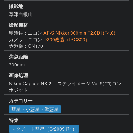
撮影地
草津白根山
撮影機材
望遠鏡：ニコン
AF-S Nikkor 300mm F2.8DⅡ(F4.0)
カメラ：ニコン
D300改造（ISO800）
赤道儀：GN170
焦点距離
300mm
画像処理
Nikon Capture NX２ + ステライメージ Ver.5にてコン
ポジット
カテゴリー
彗星・小惑星・準惑星
特集
マクノート彗星（C/2009 R1）