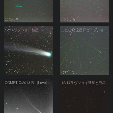
はねっち
はねっち
12/14ラブジョイ彗星
ふたご座流星群とラブジョイ彗星とM13
メルプン
はねっち
COMET C/2013 R1 (Lovejoy) and M13
12/14ラヴジョイ彗星と流星