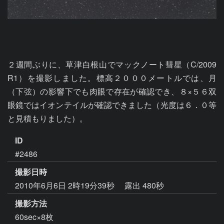
２週間ぶりに、草津白根山でマックノート彗星（C/2009 
R1）を撮影しました。標高２０００メートルでは、月
（下弦）の影響下でも肉眼で存在が確認でき、８×５６双
眼鏡ではイオンテイルが確認できました（光度は６．０等
ID
#2486
撮影日時
2010年6月6日 2時19分39秒
露出 480秒
撮影方法
60sec×8枚