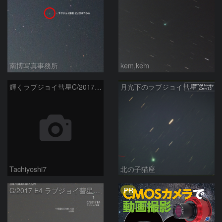
南博写真事務所
kem.kem
輝くラブジョイ彗星C/2017E4
月光下のラブジョイ彗星 2017E4 Lovejoy
Tachiyoshi7
北の子猫座
PR
C/2017 E4 ラブジョイ彗星の動き