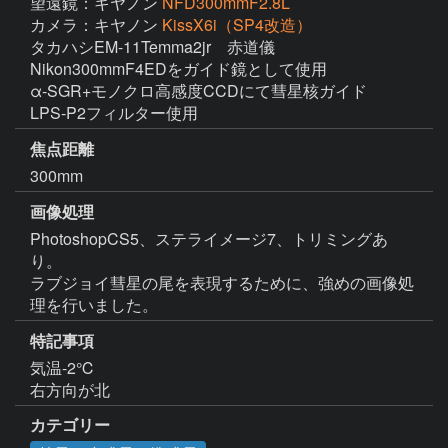
望遠鏡：キヤノン
NFD300mmF2.8L
カメラ：キヤノン
KissX6i（SP4改造）
タカハシEM-11Temma2jr　赤道儀

Nikon300mmF4EDをガイド鏡として使用

α-SGR+モノクロ高感度CCDにて彗星核ガイド

LPS-P2フィルター使用
焦点距離
300mm
画像処理
PhotoshopCS5、ステライメージ7、トリミングあ
り。

ラブジョイ彗星の尾を表現するために、強めの画像処
理を行いました。
特記事項
気温-2℃

右方向が北
カテゴリー