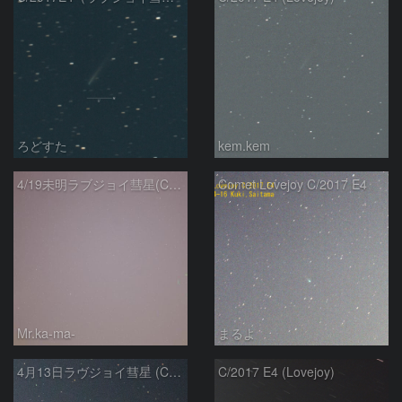
ろどすた
kem.kem
4/19未明ラブジョイ彗星(C/2017E4)とM31
Comet Lovejoy C/2017 E4
Mr.ka-ma-
まるよ
4月13日ラヴジョイ彗星 (C/2017 E4)
C/2017 E4 (Lovejoy)