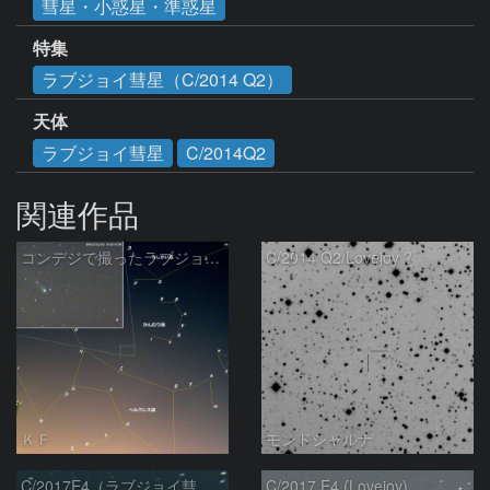
彗星・小惑星・準惑星
特集
ラブジョイ彗星（C/2014 Q2）
天体
ラブジョイ彗星
C/2014Q2
関連作品
コンデジで撮ったラブジョイ彗星（3）
C/2014 Q2/Lovejoy ?
ＫＦ
モンドシャルナ
C/2017E4（ラブジョイ彗星）
C/2017 E4 (Lovejoy)