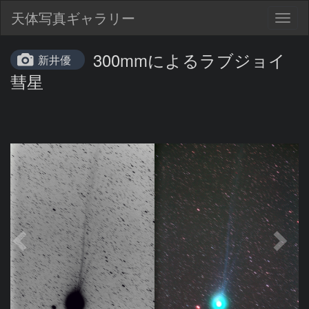
天体写真ギャラリー
Togg
navig
300mmによるラブジョイ
新井優
彗星