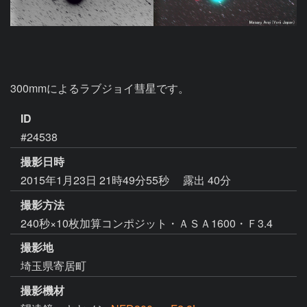
300mmによるラブジョイ彗星です。
ID
#24538
撮影日時
2015年1月23日 21時49分55秒
露出 40分
撮影方法
240秒×10枚加算コンポジット・ＡＳＡ1600・Ｆ3.4
撮影地
埼玉県寄居町
撮影機材