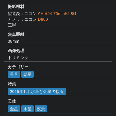
撮影機材
望遠鏡：ニコン
AF-S24-70mmF2.8G
カメラ：ニコン
D800
三脚
焦点距離
38mm
画像処理
トリミング
カテゴリー
星景
惑星
特集
2015年1月 水星と金星の接近
天体
金星
水星
夜景