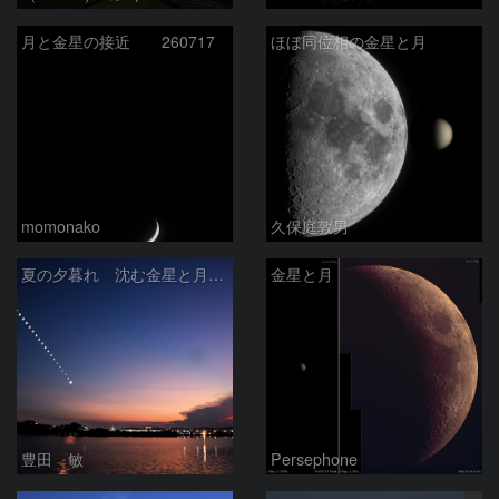
月と金星の接近 260717
ほぼ同位相の金星と月
momonako
久保庭敦男
夏の夕暮れ 沈む金星と月 2026/7/20
金星と月
豊田 敏
Persephone