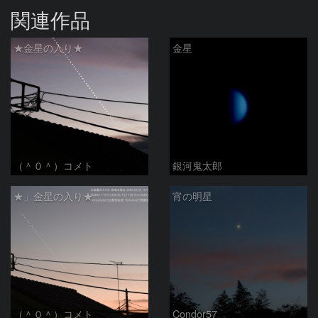
関連作品
★金星の入り★
金星
（＾０＾）コメト
銀河鬼太郎
★」金星の入り★
宵の明星
（＾０＾）コメト
Condor57