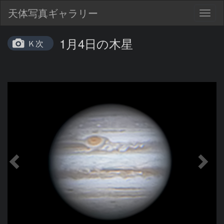
天体写真ギャラリー
Togg
navig
1月4日の木星
Ｋ次