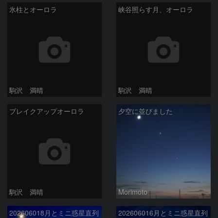
氷柱とオーロラ
峡谷照らす月、オーロラ
駒沢 満晴
駒沢 満晴
ブレイクアップオーロラ
夕空に並びました
駒沢 満晴
Morimoto
202606018月とミニ惑星直列
202606016月とミニ惑星直列