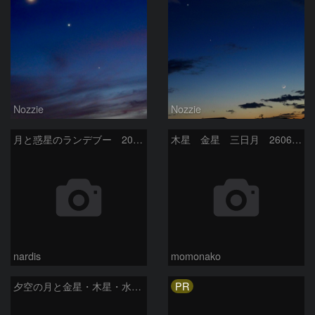
Nozzie
Nozzie
月と惑星のランデブー 2026/06/19
木星 金星 三日月 260618
nardis
momonako
PR
夕空の月と金星・木星・水星の接近 2026/6/18