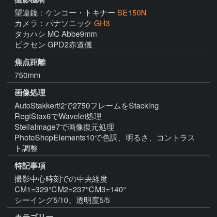
望遠鏡：ケンコー・トキナー
SE150N
カメラ：パナソニック
GH3
タカハシ MC Abbe9mm

ビクセン GPD2赤道儀
焦点距離
750mm
画像処理
AutoStakkert!2で2750フレームをStacking

RegiStax6でWavelet処理

StellaImage7で画像復元処理

PhotoShopElements10で色調、明るさ、コントラス
ト調整
特記事項
撮影中心時刻での中央経度

CM1=329℃M2=237℃M3=140°

シーイング5/10、透明度5/5
カテゴリー