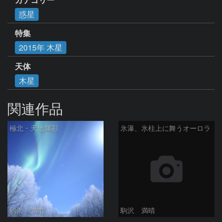
惑星
特集
2015年 木星
天体
木星
関連作品
極北・天地輝彩
氷瀑、氷柱上に舞うオーロラ
駒沢 満晴
駒沢 満晴