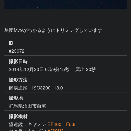
星団M79がわかるようにトリミングしています
ID
#23672
撮影日時
2014年12月30日 0時9分15秒
露出 30秒
撮影方法
簡易追尾 ISO3200 f8.0
撮影地
群馬県沼田市自宅
撮影機材
望遠鏡：キヤノン
EF400 F5.6
カメラ：キヤノン
EOS6D