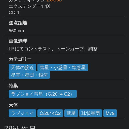
エクステンダー1.4X

CD-1
焦点距離
560mm
画像処理
LRにてコントラスト、トーンカーブ、調整
カテゴリー
天体の接近
彗星・小惑星・準惑星
星雲・星団・銀河
特集
ラブジョイ彗星（C/2014 Q2）
天体
ラブジョイ
C/2014Q2
彗星
球状星団
M79