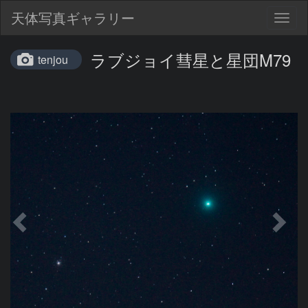
天体写真ギャラリー
Togg
navig
ラブジョイ彗星と星団M79
tenjou