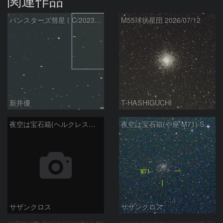
関連作品
パンスターズ彗星 ( C/2023R1 )：2026/07/09
M55球状星団 2026/07/12
新井優
T-HASHIGUCHI
夜空は宝石箱(ヘルクレス座 M92) Seestar50
夜空は宝石箱(や座 M71) Seestar50
サザンクロス
サザンクロス