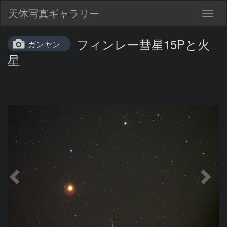
天体写真ギャラリー
Togg
navig
フィンレー彗星15Pと火
ガンヤン
星