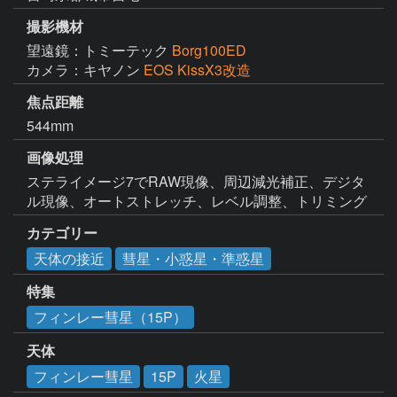
撮影機材
望遠鏡：トミーテック
Borg100ED
カメラ：キヤノン
EOS KissX3改造
焦点距離
544mm
画像処理
ステライメージ7でRAW現像、周辺減光補正、デジタ
ル現像、オートストレッチ、レベル調整、トリミング
カテゴリー
天体の接近
彗星・小惑星・準惑星
特集
フィンレー彗星（15P）
天体
フィンレー彗星
15P
火星