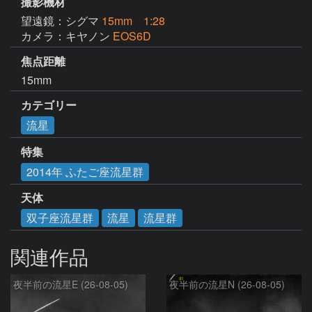
撮影機材
望遠鏡：シグマ
15mm 1:28
カメラ：キヤノン
EOS6D
焦点距離
15mm
カテゴリー
流星
特集
2014年 ふたご座流星群
天体
双子座流星群
流星
流星群
関連作品
夜半前の流星E (26-08-05)
夜半前の流星N (26-08-05)