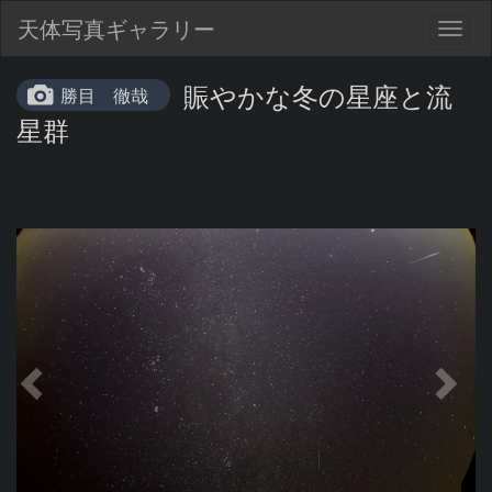
天体写真ギャラリー
Togg
navig
賑やかな冬の星座と流
勝目 徹哉
星群