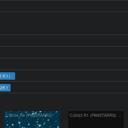
 K1）
12K1
C/2024 R4 (PANSTARRS)
C/2023 R1 (PANSTARRS) の変化