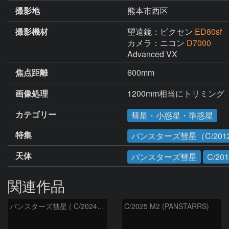
撮影地
熊本市西区
撮影機材
望遠鏡：ビクセン
ED80sf
カメラ：ニコン
D7000
Advanced VX
焦点距離
600mm
画像処理
1200mm相当にトリミング
カテゴリー
彗星・小惑星・準惑星
特集
パンスターズ彗星（C/2012
天体
パンスターズ彗星
C/20
関連作品
パンスターズ彗星 ( C/2024R4 )：2026/07/27
C/2025 M2 (PANSTARRS)