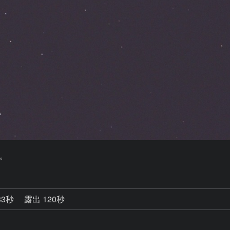
。
33秒
露出 120秒