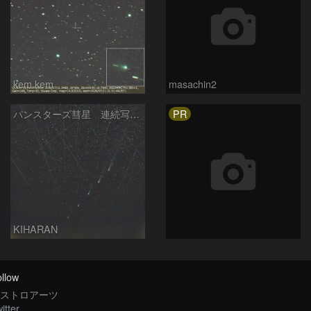
kem.kem
masachin2
PR
パンスターズ彗星 連続写真 再処理
KIHARAN
llow
ストロアーツ
itter