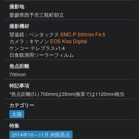
撮影地
愛媛県西予市三瓶町朝立
撮影機材
望遠鏡：ペンタックス
SMC-P 500mm F4.5
カメラ：キヤノン
EOS Kiss Digital
ケンコー テレプラス×1.4

日食観測用ソーラーフィルム
焦点距離
700mm
特記事項
*焦点距離(f.l.) 700mmは35mm換算では1120mm相当
カテゴリー
太陽
特集
2014年10～11月 肉眼黒点