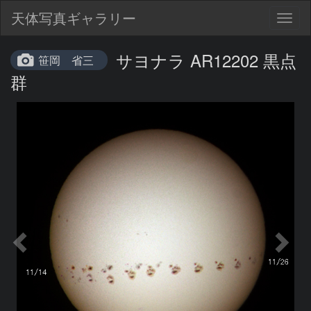
天体写真ギャラリー
Togg
navig
サヨナラ AR12202 黒点
笹岡 省三
群