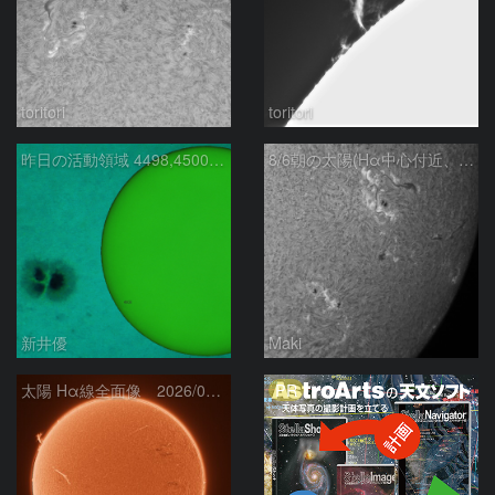
toritori
toritori
昨日の活動領域 4498,4500：2026/08/05
8/6朝の太陽(Hα中心付近、4498、4502付近)
新井優
Maki
PR
太陽 Hα線全面像 2026/08/06