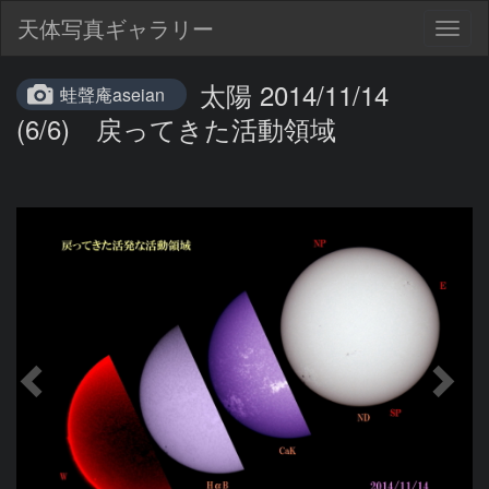
天体写真ギャラリー
Togg
navig
太陽 2014/11/14
蛙聲庵aseian
(6/6) 戻ってきた活動領域