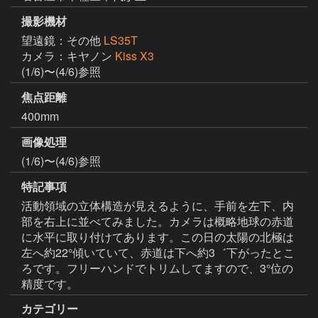
撮影機材
望遠鏡：その他
LS35T
カメラ：キヤノン
Kiss X3
(1/6)〜(4/6)参照
焦点距離
400mm
画像処理
(1/6)〜(4/6)参照
特記事項
活動領域の立体構造が見えるように、手前を左下、内
部を右上に並べてみました。カメラは概略地球の赤道
に水平に取り付けてあります。この日の太陽の北極は
左へ約22°傾いていて、赤道は下へ約3゛下がったとこ
ろです。フリーハンドでトリムしてますので、3°位の
精度です。
カテゴリー