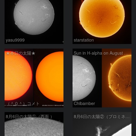
yasu9999
starstation
★本日の太陽★
Sun in H-alpha on August 6, 2026
（＾０＾）コメト
Chibamber
8月6日の太陽①（西面 ）
8月6日の太陽②（プロミネン北東縁 ）