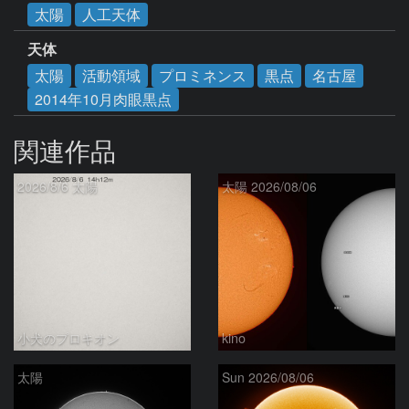
太陽
人工天体
天体
太陽
活動領域
プロミネンス
黒点
名古屋
2014年10月肉眼黒点
関連作品
2026/8/6 太陽
太陽 2026/08/06
小犬のプロキオン
kino
太陽
Sun 2026/08/06