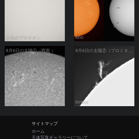
小犬のプロキオン
kino
8月6日の太陽①（西面 ）
8月6日の太陽②（プロミネン北東縁 ）
toritori
toritori
サイトマップ
ホーム
天体写真ギャラリーについて