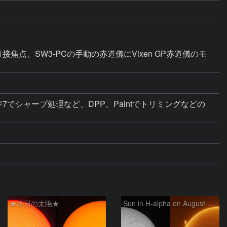
00mm 直接焦点、SW3-PCの手動の赤道儀にVixen GP赤道儀のモ
7でシャープ処理など、DPP、Paintでトリミングなどの
★本日の太陽★
Sun in H-alpha on August 6, 2026