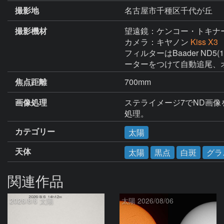
撮影地
名古屋市千種区千代が丘
撮影機材
望遠鏡：ケンコー・トキナ
カメラ：キヤノン
Kiss X3
フィルターはBaader ND5(
ーターをつけて自動追尾、
焦点距離
700mm
画像処理
ステライメージ7でND画像を
処理。
カテゴリー
太陽
天体
太陽
黒点
白斑
グラ
関連作品
2026/8/6 太陽
太陽 2026/08/06