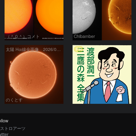
（＾０＾）コメト
Chibamber
PR
太陽 Hα線全面像 2026/08/06
のくとす
llow
ストロアーツ
itter