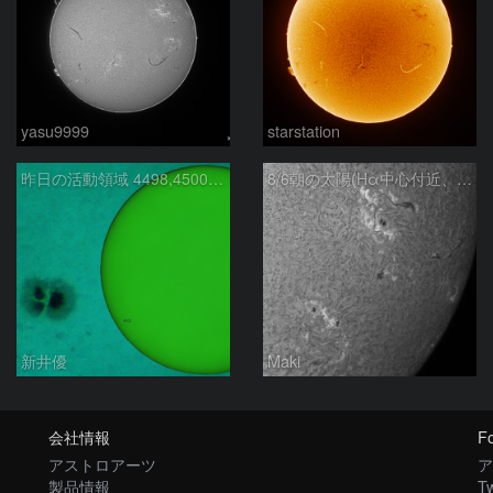
yasu9999
starstation
昨日の活動領域 4498,4500：2026/08/05
8/6朝の太陽(Hα中心付近、4498、4502付近)
新井優
Maki
会社情報
Fo
アストロアーツ
ア
製品情報
Tw