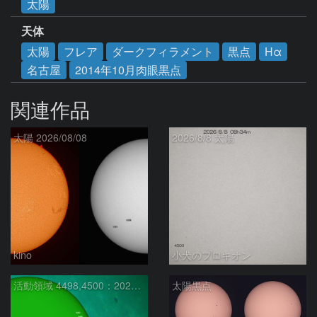
太陽
天体
太陽
フレア
ダークフィラメント
黒点
Hα
名古屋
2014年10月肉眼黒点
関連作品
太陽 2026/08/08
2026/8/8 太陽
kino
小犬のプロキオン
活動領域 4498,4500：2026/08/08
太陽黒点