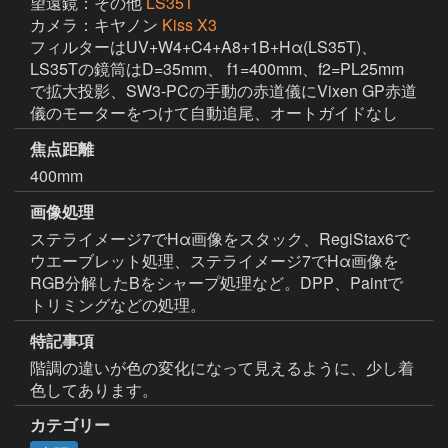
望遠鏡：その他
LS35T
カメラ：キヤノン
Kiss X3
フィルターはUV+W4+C4+A8+1B+Hα(LS35T)、
LS35Tの鏡筒はD=35mm、 f1=400mm、f2=PL25mm 
で拡大投影、SW3-PCの手動の赤道儀にVixen GP赤道
儀のモーターをつけて自動追尾、オートガイドなし
焦点距離
400mm
画像処理
ステライメージ7でHα画像をスタック、RegiStax6で
ウエーブレット処理、ステライメージ7でHα画像を
RGB分解したBをシャープ処理など。DPP、Paintで
トリミングなどの処理。
特記事項
階調の違いが色の変化になって見えるように、少し着
色してあります。
カテゴリー