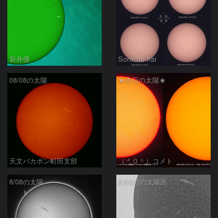
新井優
Sorachu-hai
08/08の太陽
★本日の太陽★
天文バカボン町田支部
（＾０＾）コメト
8/08の太陽
8月8日の太陽面