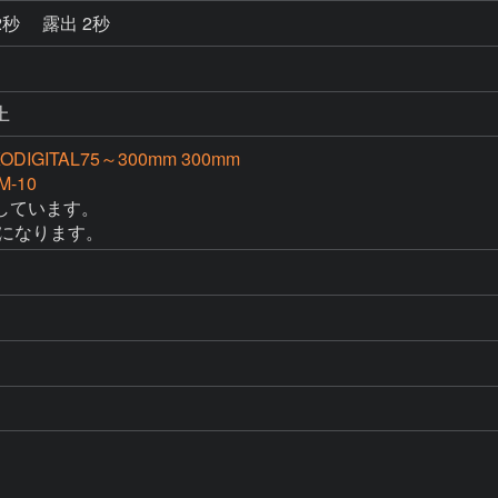
2秒
露出 2秒
上
KODIGITAL75～300mm 300mm
M-10
ています。

mになります。