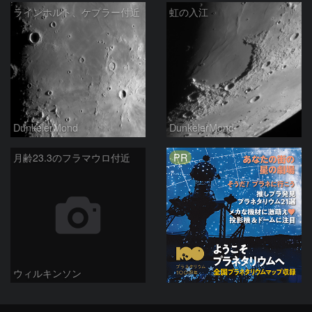
ラインホルト、ケプラー付近
虹の入江
DunkelerMond
DunkelerMond
PR
月齢23.3のフラマウロ付近
ウィルキンソン