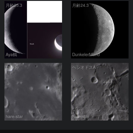
月齢25.3
月齢24.3
Aya鶴
DunkelerMond
マルト
ヘシオドスA
hare-star
hare-star