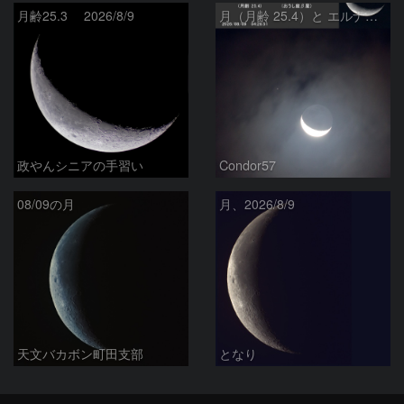
月齢25.3 2026/8/9
月（月齢 25.4）と エルナト（おうし座β星）
政やんシニアの手習い
Condor57
08/09の月
月、2026/8/9
天文バカボン町田支部
となり