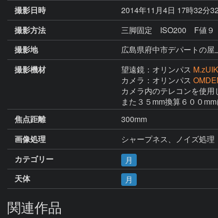
撮影日時
2014年11月4日 17時32分3
撮影方法
三脚固定 ISO200 F値９
撮影地
広島県府中市デパートの屋
撮影機材
望遠鏡：オリンパス
M.zUI
カメラ：オリンパス
OMDE
カメラ内のテレコンを使用し
また３５mm換算６００m
焦点距離
300mm
画像処理
シャープネス、ノイズ処理
カテゴリー
月
天体
月
関連作品