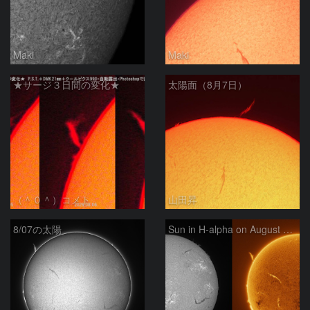
Maki
Maki
★サージ３日間の変化★
太陽面（8月7日）
（＾０＾）コメト
山田昇
8/07の太陽
Sun in H-alpha on August 7, 2026