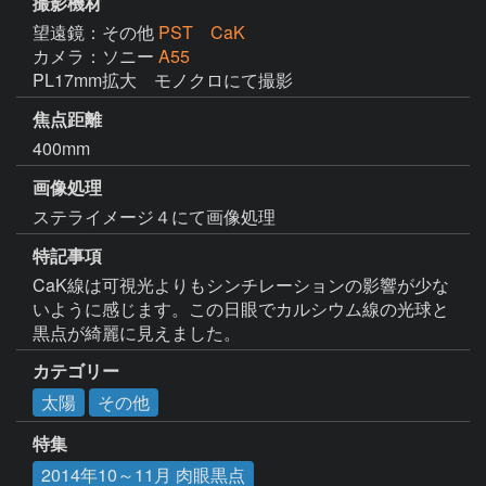
撮影機材
望遠鏡：その他
PST CaK
カメラ：ソニー
A55
PL17mm拡大　モノクロにて撮影
焦点距離
400mm
画像処理
ステライメージ４にて画像処理
特記事項
CaK線は可視光よりもシンチレーションの影響が少な
いように感じます。この日眼でカルシウム線の光球と
黒点が綺麗に見えました。
カテゴリー
太陽
その他
特集
2014年10～11月 肉眼黒点