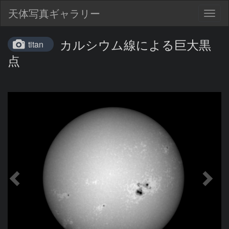
天体写真ギャラリー
Togg
navig
カルシウム線による巨大黒
titan
点