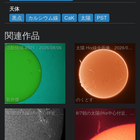
天体
黒点
カルシウム線
CaK
太陽
PST
関連作品
活動領域 4501：2026/08/06
太陽 Hα線全面像 2026/08/07
新井優
のくとす
8/7朝の太陽(Hα中心付近、4498、4502付近)
8/7朝の太陽(Hα中心付近、プロミネンス)