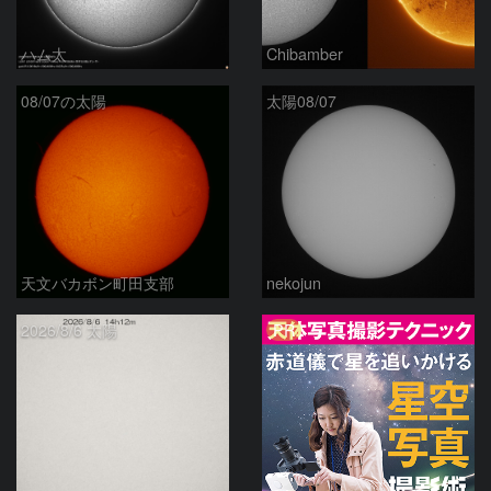
ハム太
Chibamber
08/07の太陽
太陽08/07
天文バカボン町田支部
nekojun
PR
2026/8/6 太陽