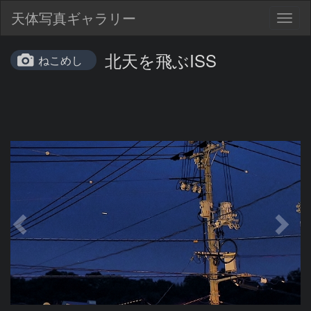
天体写真ギャラリー
Togg
navig
北天を飛ぶISS
ねこめし