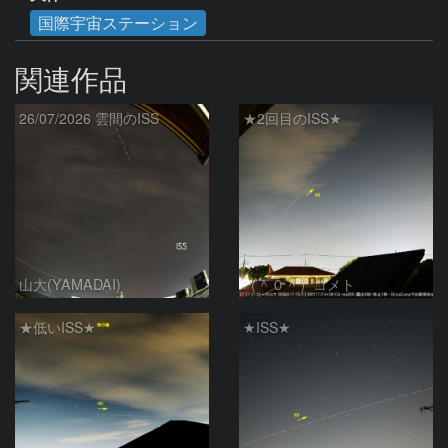
国際宇宙ステーション
関連作品
26/07/2026 雲間のISS
★2回目のISS★
山大(YAMADAI)
（＾０＾）コメト
★低いISS★
★ISS★