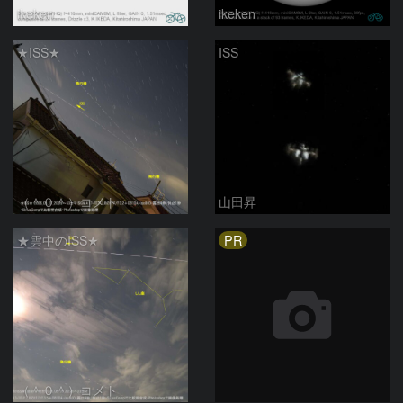
ikeken
ikeken
★ISS★
ISS
（＾０＾）コメト
山田昇
PR
★雲中のISS★
（＾０＾）コメト