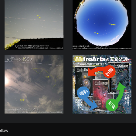
（＾０＾）コメト
（＾０＾）コメト
PR
★雲中のISS★
（＾０＾）コメト
llow