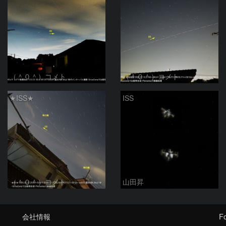
（＾０＾）コメト
（＾０＾）コメト
★ISS★
ISS
（＾０＾）コメト
山田昇
会社情報
Fo