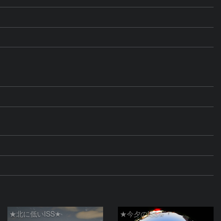
★北に低いISS★
★今夕のISS★