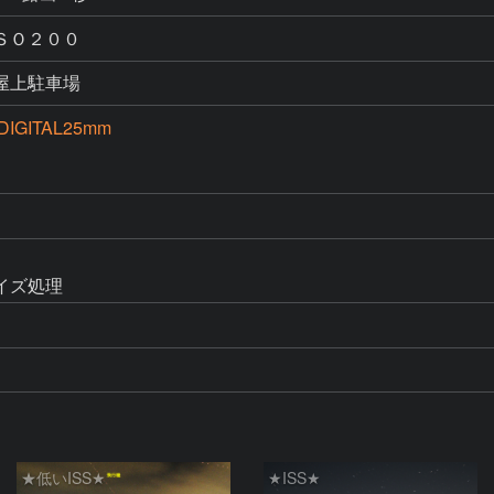
ＳＯ２００
屋上駐車場
DIGITAL25mm
イズ処理
★低いISS★
★ISS★