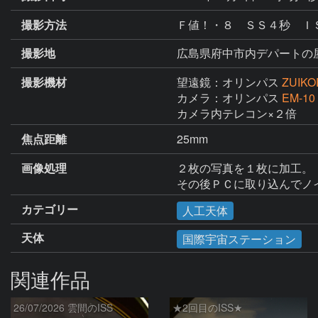
撮影方法
Ｆ値！・８ ＳＳ４秒 Ｉ
撮影地
広島県府中市内デパートの
撮影機材
望遠鏡：オリンパス
ZUIKO
カメラ：オリンパス
EM-10
カメラ内テレコン×２倍
焦点距離
25mm
画像処理
２枚の写真を１枚に加工。

その後ＰＣに取り込んでノ
カテゴリー
人工天体
天体
国際宇宙ステーション
関連作品
26/07/2026 雲間のISS
★2回目のISS★