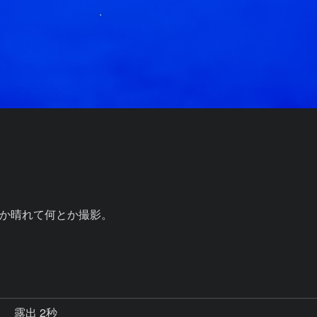
か晴れて何とか撮影。

秒
露出 2秒