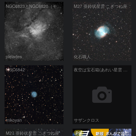
NGC6823とNGC6820（モノクロ）
M27 亜鈴状星雲 こぎつね座
pleiades
化石職人
NGC6842
夜空は宝石箱(あれい星雲 M27) Seestar50
mikoyan
サザンクロス
PR
M27 亜鈴状星雲 こぎつね座