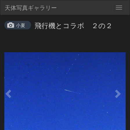
天体写真ギャラリー
Togg
navig
飛行機とコラボ ２の２
小夏