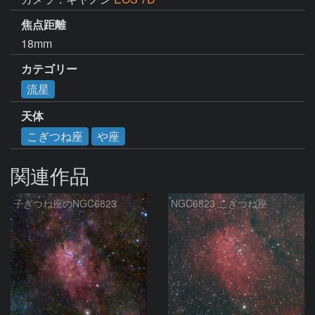
焦点距離
18mm
カテゴリー
流星
天体
こぎつね座
や座
関連作品
子ぎつね座のNGC6823
NGC6823 こぎつね座