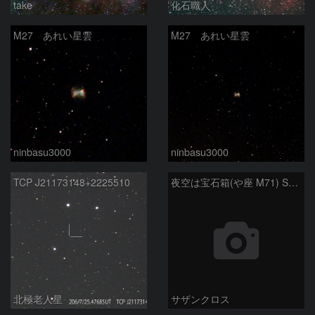
take
化石職人
M27 あれい星雲
M27 あれい星雲
ninbasu3000
ninbasu3000
TCP J21173148+2225510
夜空は宝石箱(や座 M71) Seestar50
北極老人星
サザンクロス