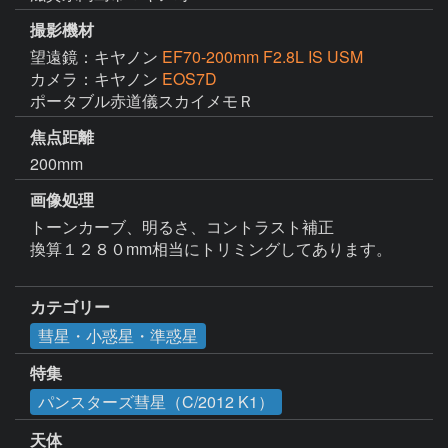
撮影機材
望遠鏡：キヤノン
EF70-200mm F2.8L IS USM
カメラ：キヤノン
EOS7D
焦点距離
200mm
画像処理
トーンカーブ、明るさ、コントラスト補正

換算１２８０mm相当にトリミングしてあります。

カテゴリー
彗星・小惑星・準惑星
特集
パンスターズ彗星（C/2012 K1）
天体