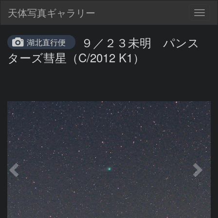
天体写真ギャラリー
Togg
navig
９／２３未明 パンス
湖北直行便
ターズ彗星（C/2012 K1）