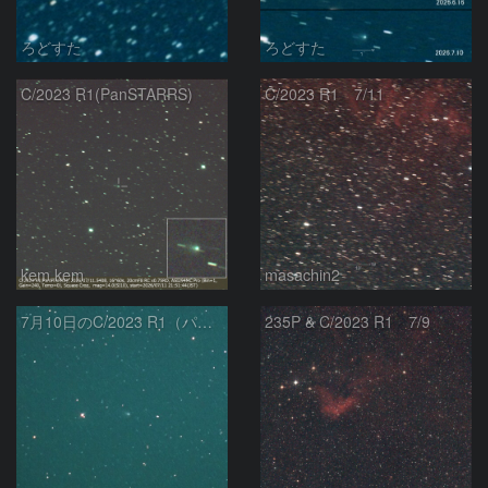
ろどすた
ろどすた
C/2023 R1(PanSTARRS)
C/2023 R1 7/11
kem.kem
masachin2
7月10日のC/2023 R1（パンスターズ彗星）
235P & C/2023 R1 7/9