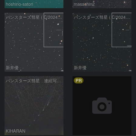
hoshino-satori
masachin2
パンスターズ彗星 ( C/2024R4 )：2026/06/28
パンスターズ彗星 ( C/2024G4 )の予報位置：2026/06/23
新井優
新井優
PR
パンスターズ彗星 連続写真 再処理
KIHARAN