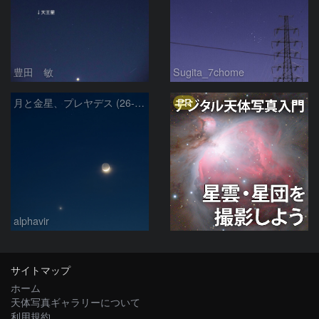
豊田 敏
Sugita_7chome
PR
月と金星、プレヤデス (26-04-19)
alphavir
サイトマップ
ホーム
天体写真ギャラリーについて
利用規約