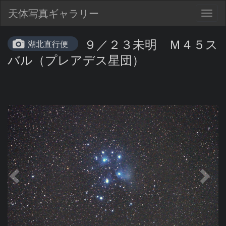
天体写真ギャラリー
Togg
navig
９／２３未明 Ｍ４５ス
湖北直行便
バル（プレアデス星団）