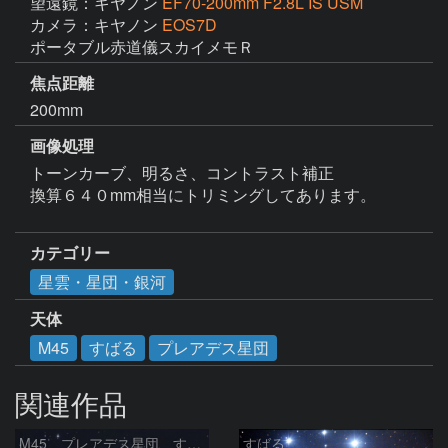
望遠鏡：キヤノン
EF70-200mm F2.8L IS USM
カメラ：キヤノン
EOS7D
焦点距離
200mm
画像処理
トーンカーブ、明るさ、コントラスト補正

換算６４０mm相当にトリミングしてあります。

カテゴリー
星雲・星団・銀河
天体
M45
すばる
プレアデス星団
関連作品
M45 プレアデス星団 すばる
すばる