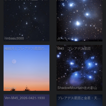
ninbasu3000
みっちゃん
極細月とプレアデス星団の接近
M45 プレアデス星団
takaoka
ShadowMountain改め影山
Ven-M45_2026-0421-1930
プレアデス星団と金星・天王星の接近 2026/4/25