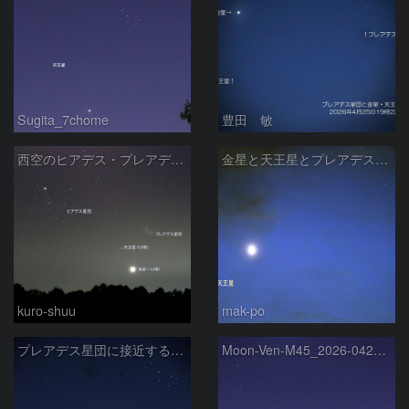
Sugita_7chome
豊田 敏
西空のヒアデス・プレアデス星団と金星(-3.9等)・天王星(5.8等) (2026/04/21)
金星と天王星とプレアデス星団の接近
kuro-shuu
mak-po
プレアデス星団に接近する金星と天王星 2026/4/21
Moon-Ven-M45_2026-0420-1937