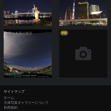
北極老人星
北極老人星
PR
金星と木星の接近
Hideo6345
サイトマップ
ホーム
天体写真ギャラリーについて
利用規約