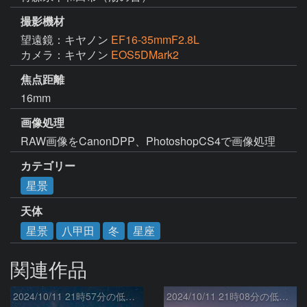
撮影機材
望遠鏡：キヤノン
EF16-35mmF2.8L
カメラ：キヤノン
EOS5DMark2
焦点距離
16mm
画像処理
RAW画像をCanonDPP、PhotoshopCS4で画像処理
カテゴリー
星景
天体
星景
八甲田
冬
星座
関連作品
2024/10/11 21時57分の低緯度オーロラ（美瑛町白金模範牧場付近）
2024/10/11 21時08分の低緯度オーロラ（美瑛町白金模範牧場付近）