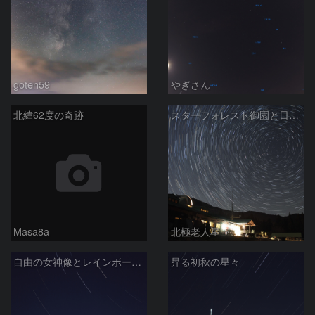
goten59
やぎさん
北緯62度の奇跡
スターフォレスト御園と日周運動
Masa8a
北極老人星
自由の女神像とレインボーブリッジ
昇る初秋の星々