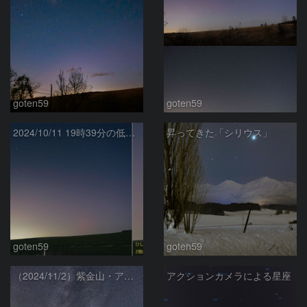
goten59
goten59
2024/10/11 19時39分の低緯度オーロラ（美瑛町）
昇ってきた「シリウス」
goten59
goten59
（2024/11/2）紫金山・アトラス彗星と天の川
アクションカメラによる星座