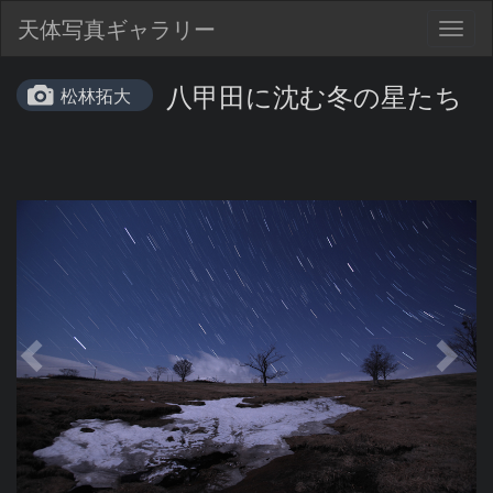
天体写真ギャラリー
Togg
navig
八甲田に沈む冬の星たち
松林拓大